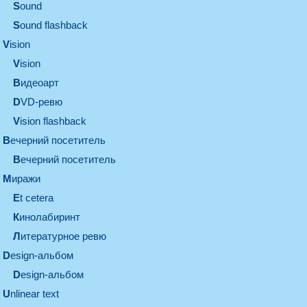
sound
Sound flashback
vision
vision
видеоарт
DVD-ревю
Vision flashback
вечерний посетитель
вечерний посетитель
миражи
et cetera
кинолабиринт
литературное ревю
design-альбом
design-альбом
unlinear text