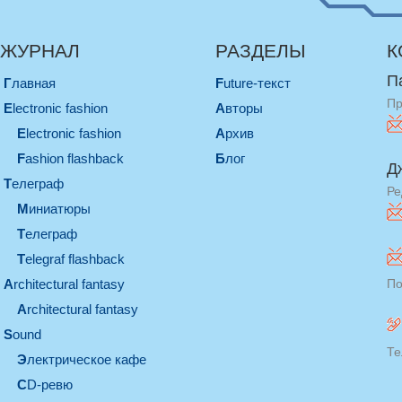
ЖУРНАЛ
РАЗДЕЛЫ
К
П
Главная
Future-текст
Пр
electronic fashion
Авторы
electronic fashion
Архив
Fashion flashback
Блог
Д
телеграф
Ре
миниатюры
телеграф
Telegraf flashback
architectural fantasy
По
architectural fantasy
sound
Те
электрическое кафе
CD-ревю