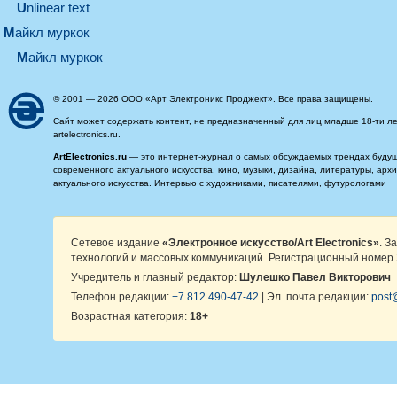
Unlinear text
майкл муркок
майкл муркок
© 2001 — 2026 ООО «Арт Электроникс Проджект». Все права защищены.
Сайт может содержать контент, не предназначенный для лиц младше 18-ти ле
artelectronics.ru.
ArtElectronics.ru
— это интернет-журнал о самых обсуждаемых трендах будущег
современного актуального искусства, кино, музыки, дизайна, литературы, ар
актуального искусства. Интервью с художниками, писателями, футурологами
Сетевое издание
«Электронное искусство/Art Electronics»
. З
технологий и массовых коммуникаций. Регистрационный номер 
Учредитель и главный редактор:
Шулешко Павел Викторович
Телефон редакции:
+7 812 490-47-42
| Эл. почта редакции:
post@
Возрастная категория:
18+