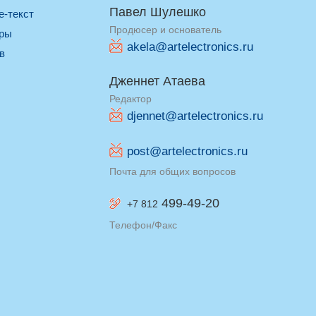
Павел Шулешко
re-текст
Продюсер и основатель
оры
akela@artelectronics.ru
ив
Дженнет Атаева
Редактор
djennet@artelectronics.ru
post@artelectronics.ru
Почта для общих вопросов
499-49-20
+7 812
Телефон/Факс