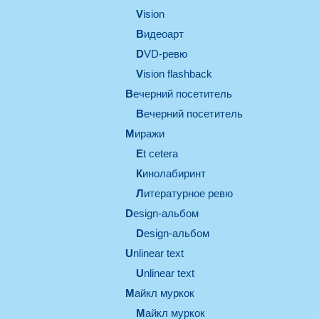
vision
видеоарт
DVD-ревю
Vision flashback
вечерний посетитель
вечерний посетитель
миражи
et cetera
кинолабиринт
литературное ревю
design-альбом
design-альбом
unlinear text
Unlinear text
майкл муркок
майкл муркок