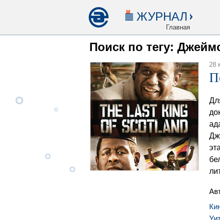
ЖУРНАЛ
Главная
Поиск по тегу: Джейм
28 
П
Дл
до
ад
Дж
эт
бе
ли
Ав
Ки
Уи