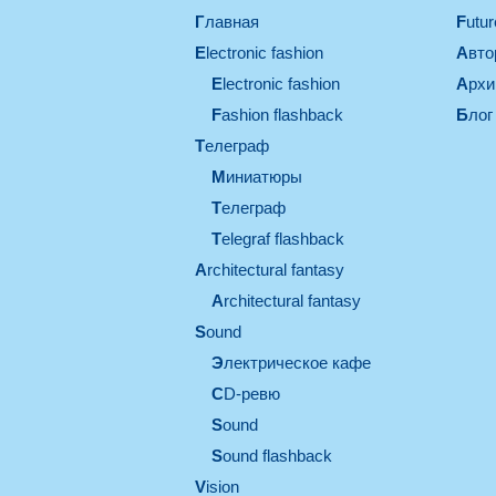
Главная
Futu
electronic fashion
Авт
electronic fashion
Арх
Fashion flashback
Блог
телеграф
миниатюры
телеграф
Telegraf flashback
architectural fantasy
architectural fantasy
sound
электрическое кафе
CD-ревю
sound
Sound flashback
vision