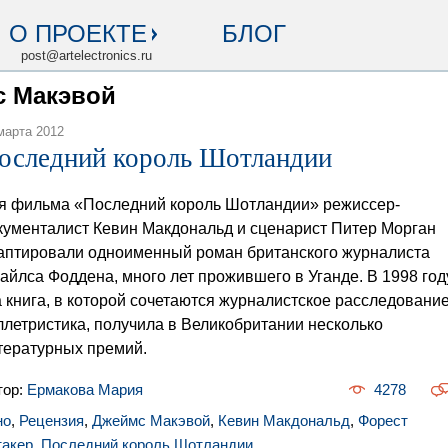
О ПРОЕКТЕ
БЛОГ
post@artelectronics.ru
с Макэвой
марта 2012
оследний король Шотландии
я фильма «Последний король Шотландии» режиссер-
кументалист Кевин Макдональд и сценарист Питер Морган
аптировали одноименный роман британского журналиста
айлса Фоддена, много лет прожившего в Уганде. В 1998 год
а книга, в которой сочетаются журналистское расследование
ллетристика, получила в Великобритании несколько
тературных премий.
тор:
Ермакова Мария
4278
но
,
Рецензия
,
Джеймс Макэвой
,
Кевин Макдональд
,
Форест
такер
,
Последний король Шотландии