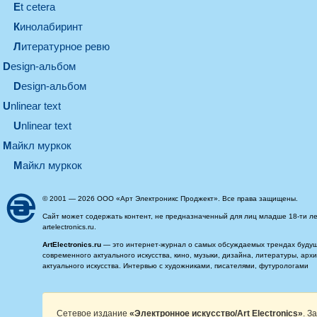
et cetera
кинолабиринт
литературное ревю
design-альбом
design-альбом
unlinear text
Unlinear text
майкл муркок
майкл муркок
© 2001 — 2026 ООО «Арт Электроникс Проджект». Все права защищены.
Сайт может содержать контент, не предназначенный для лиц младше 18-ти ле
artelectronics.ru.
ArtElectronics.ru
— это интернет-журнал о самых обсуждаемых трендах будущег
современного актуального искусства, кино, музыки, дизайна, литературы, ар
актуального искусства. Интервью с художниками, писателями, футурологами
Сетевое издание
«Электронное искусство/Art Electronics»
. З