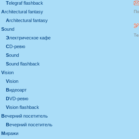
Telegraf flashback
architectural fantasy
По
architectural fantasy
sound
Те
электрическое кафе
CD-ревю
sound
Sound flashback
vision
vision
видеоарт
DVD-ревю
Vision flashback
вечерний посетитель
вечерний посетитель
миражи