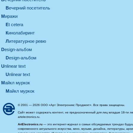
вечерний посетитель
миражи
et cetera
кинолабиринт
литературное ревю
design-альбом
design-альбом
unlinear text
Unlinear text
майкл муркок
майкл муркок
© 2001 — 2026 ООО «Арт Электроникс Проджект». Все права защищены.
Сайт может содержать контент, не предназначенный для лиц младше 18-ти ле
artelectronics.ru.
ArtElectronics.ru
— это интернет-журнал о самых обсуждаемых трендах будущег
современного актуального искусства, кино, музыки, дизайна, литературы, ар