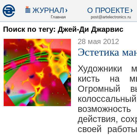
ЖУРНАЛ
О ПРОЕКТЕ
Главная
post@artelectronics.ru
Поиск по тегу: Джей-Ди Джарвис
28 мая 2012
Эстетика ма
Художники 
кисть на м
Огромный вы
колоссальны
возможнос
действия, со
своей работы