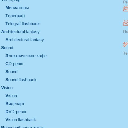
Ре
миниатюры
телеграф
Telegraf flashback
architectural fantasy
По
architectural fantasy
sound
Те
электрическое кафе
CD-ревю
sound
Sound flashback
vision
vision
видеоарт
DVD-ревю
Vision flashback
вечерний посетитель