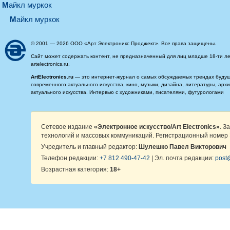
майкл муркок
майкл муркок
© 2001 — 2026 ООО «Арт Электроникс Проджект». Все права защищены.
Сайт может содержать контент, не предназначенный для лиц младше 18-ти ле
artelectronics.ru.
ArtElectronics.ru
— это интернет-журнал о самых обсуждаемых трендах будущег
современного актуального искусства, кино, музыки, дизайна, литературы, ар
актуального искусства. Интервью с художниками, писателями, футурологами
Сетевое издание
«Электронное искусство/Art Electronics»
. З
технологий и массовых коммуникаций. Регистрационный номер 
Учредитель и главный редактор:
Шулешко Павел Викторович
Телефон редакции:
+7 812 490-47-42
| Эл. почта редакции:
post@
Возрастная категория:
18+