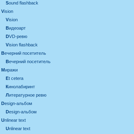
Sound flashback
vision
vision
видеоарт
DVD-ревю
Vision flashback
вечерний посетитель
вечерний посетитель
миражи
et cetera
кинолабиринт
литературное ревю
design-альбом
design-альбом
unlinear text
Unlinear text