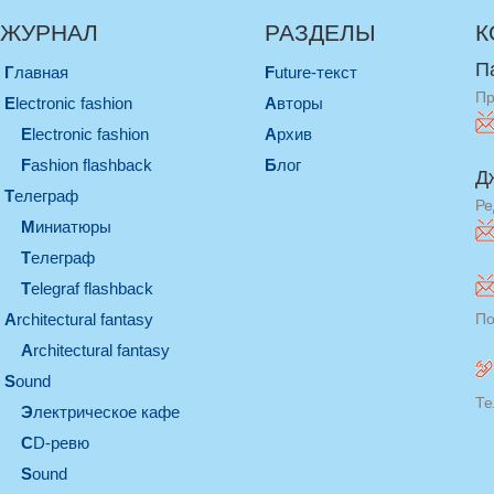
ЖУРНАЛ
РАЗДЕЛЫ
К
П
Главная
Future-текст
Пр
electronic fashion
Авторы
electronic fashion
Архив
Fashion flashback
Блог
Д
телеграф
Ре
миниатюры
телеграф
Telegraf flashback
architectural fantasy
По
architectural fantasy
sound
Те
электрическое кафе
CD-ревю
sound