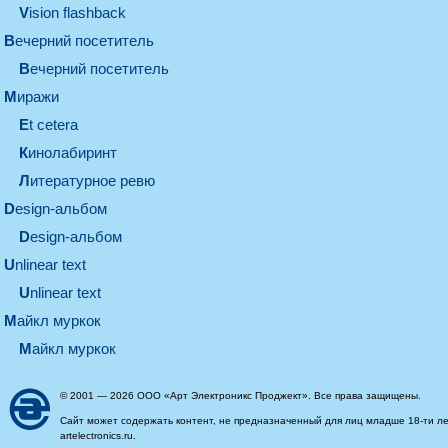
Vision flashback
вечерний посетитель
вечерний посетитель
миражи
et cetera
кинолабиринт
литературное ревю
design-альбом
design-альбом
unlinear text
Unlinear text
майкл муркок
майкл муркок
© 2001 — 2026 ООО «Арт Электроникс Проджект». Все права защищены.
Сайт может содержать контент, не предназначенный для лиц младше 18-ти ле
artelectronics.ru.