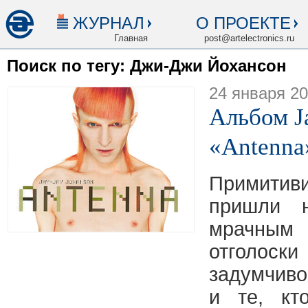
ЖУРНАЛ
О ПРОЕКТЕ
Главная
post@artelectronics.ru
Поиск по тегу: Джи-Джи Йохансон
24 января 2
Альбом J
«Antenna
Примити
пришли 
мрачным
отгол
задумчиво
и те, кт