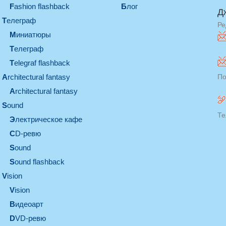
Fashion flashback
Блог
Д
телеграф
Ре
миниатюры
телеграф
Telegraf flashback
architectural fantasy
По
architectural fantasy
sound
Те
электрическое кафе
CD-ревю
sound
Sound flashback
vision
vision
видеоарт
DVD-ревю