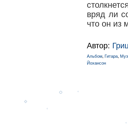
столкнетс
вряд ли с
что он из 
Автор:
Гри
Альбом
,
Гитара
,
Муз
Йохансон