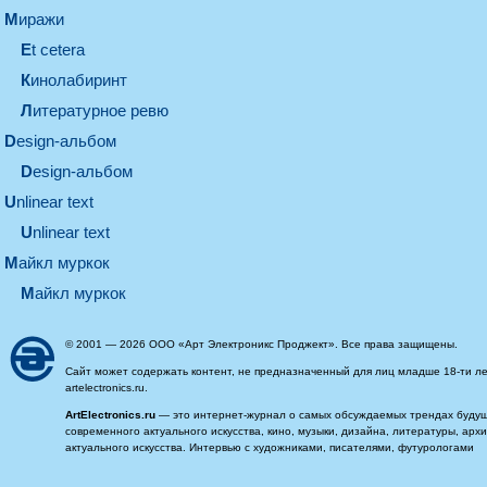
миражи
et cetera
кинолабиринт
литературное ревю
design-альбом
design-альбом
unlinear text
Unlinear text
майкл муркок
майкл муркок
© 2001 — 2026 ООО «Арт Электроникс Проджект». Все права защищены.
Сайт может содержать контент, не предназначенный для лиц младше 18-ти ле
artelectronics.ru.
ArtElectronics.ru
— это интернет-журнал о самых обсуждаемых трендах будущег
современного актуального искусства, кино, музыки, дизайна, литературы, ар
актуального искусства. Интервью с художниками, писателями, футурологами