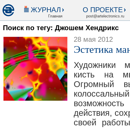
ЖУРНАЛ
О ПРОЕКТЕ
Главная
post@artelectronics.ru
Поиск по тегу: Джошем Хендрикс
28 мая 2012
Эстетика ма
Художники 
кисть на м
Огромный вы
колоссальны
возможнос
действия, со
своей работы