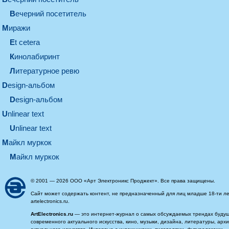
вечерний посетитель
миражи
et cetera
кинолабиринт
литературное ревю
design-альбом
design-альбом
unlinear text
Unlinear text
майкл муркок
майкл муркок
© 2001 — 2026 ООО «Арт Электроникс Проджект». Все права защищены.
Сайт может содержать контент, не предназначенный для лиц младше 18-ти ле
artelectronics.ru.
ArtElectronics.ru
— это интернет-журнал о самых обсуждаемых трендах будущег
современного актуального искусства, кино, музыки, дизайна, литературы, ар