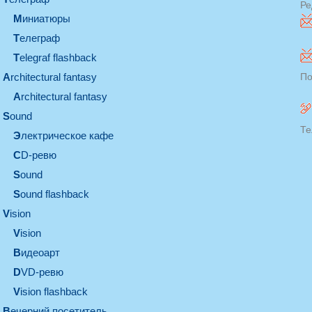
Ре
миниатюры
телеграф
Telegraf flashback
architectural fantasy
По
architectural fantasy
sound
Те
электрическое кафе
CD-ревю
sound
Sound flashback
vision
vision
видеоарт
DVD-ревю
Vision flashback
вечерний посетитель