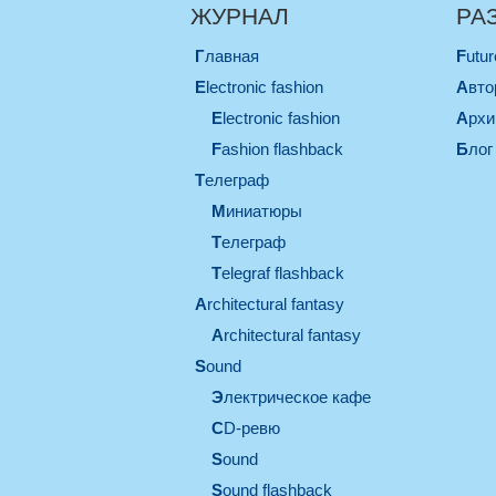
ЖУРНАЛ
РА
Главная
Futu
electronic fashion
Авт
electronic fashion
Арх
Fashion flashback
Блог
телеграф
миниатюры
телеграф
Telegraf flashback
architectural fantasy
architectural fantasy
sound
электрическое кафе
CD-ревю
sound
Sound flashback