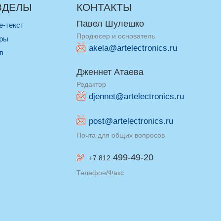
ЗДЕЛЫ
КОНТАКТЫ
Павел Шулешко
re-текст
Продюсер и основатель
оры
akela@artelectronics.ru
ив
Дженнет Атаева
Редактор
djennet@artelectronics.ru
post@artelectronics.ru
Почта для общих вопросов
499-49-20
+7 812
Телефон/Факс