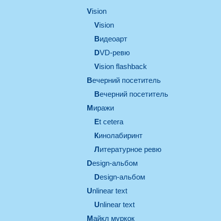
vision
vision
видеоарт
DVD-ревю
Vision flashback
вечерний посетитель
вечерний посетитель
миражи
et cetera
кинолабиринт
литературное ревю
design-альбом
design-альбом
unlinear text
Unlinear text
майкл муркок