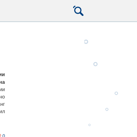
ии
на
ии
но
нг
ил
0