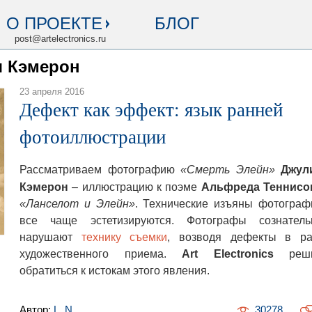
О ПРОЕКТЕ
БЛОГ
post@artelectronics.ru
я Кэмерон
23 апреля 2016
Дефект как эффект: язык ранней
фотоиллюстрации
Рассматриваем фотографию
«Смерть Элейн»
Джул
Кэмерон
–
иллюстрацию к поэме
Альфреда Теннисо
«Ланселот и Элейн»
. Технические изъяны фотограф
все чаще эстетизируются. Фотографы сознатель
нарушают
технику съемки
, возводя дефекты в ра
художественного приема.
Art Electronics
реш
обратиться к истокам этого явления.
Автор:
L. N.
30278