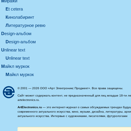
миражи
et cetera
кинолабиринт
литературное ревю
design-альбом
design-альбом
unlinear text
Unlinear text
майкл муркок
майкл муркок
© 2001 — 2026 ООО «Арт Электроникс Проджект». Все права защищены.
Сайт может содержать контент, не предназначенный для лиц младше 18-ти ле
artelectronics.ru.
ArtElectronics.ru
— это интернет-журнал о самых обсуждаемых трендах будущег
современного актуального искусства, кино, музыки, дизайна, литературы, ар
актуального искусства. Интервью с художниками, писателями, футурологами