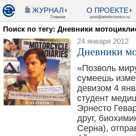
ЖУРНАЛ
О ПРОЕКТЕ
Главная
post@artelectronics.ru
Поиск по тегу: Дневники мотоцикли
24 января 2012
Дневники мо
«Позволь миру
сумеешь изме
девизом 4 янв
студент меди
Эрнесто Гевар
друг, биохими
Серна), отпра