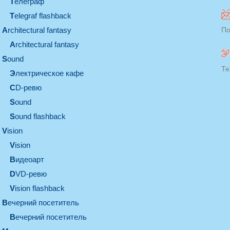
телеграф
Telegraf flashback
architectural fantasy
По
architectural fantasy
sound
Те
электрическое кафе
CD-ревю
sound
Sound flashback
vision
vision
видеоарт
DVD-ревю
Vision flashback
вечерний посетитель
вечерний посетитель