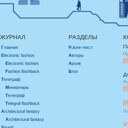
ЖУРНАЛ
РАЗДЕЛЫ
К
П
Главная
Future-текст
Пр
electronic fashion
Авторы
electronic fashion
Архив
Fashion flashback
Блог
Д
телеграф
Ре
миниатюры
телеграф
Telegraf flashback
architectural fantasy
По
architectural fantasy
sound