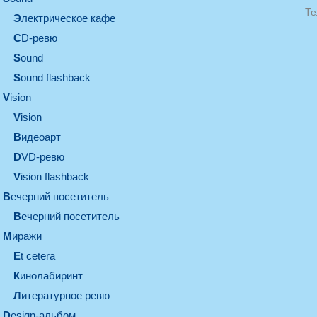
Те
электрическое кафе
CD-ревю
sound
Sound flashback
vision
vision
видеоарт
DVD-ревю
Vision flashback
вечерний посетитель
вечерний посетитель
миражи
et cetera
кинолабиринт
литературное ревю
design-альбом