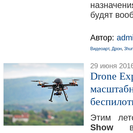
назначени
будят воо
Автор:
adm
Видеоарт
,
Дрон
,
3hu
29 июня 201
Drone Ex
масштабн
беспилот
Этим ле
Show
в 