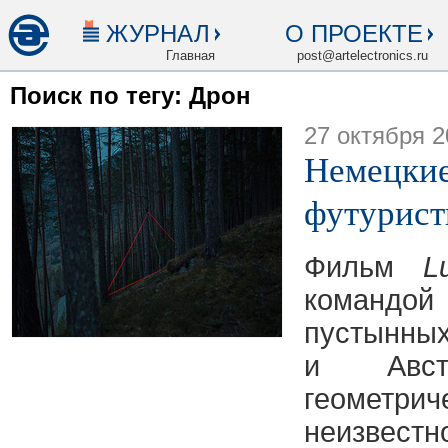
ЖУРНАЛ
О ПРОЕКТЕ
Главная
post@artelectronics.ru
Поиск по тегу: Дрон
27 октября 2
Немецкие
футурист
Фильм
L
командо
пустынны
и Авст
геометр
неизвестн