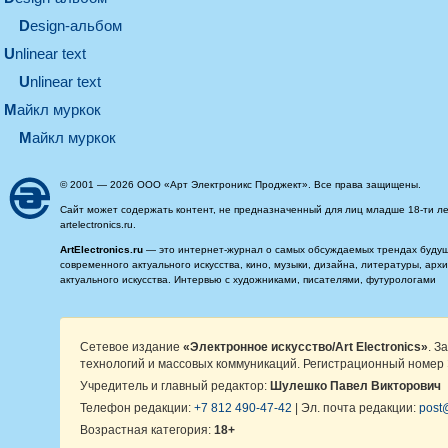
design-альбом
unlinear text
Unlinear text
майкл муркок
майкл муркок
© 2001 — 2026 ООО «Арт Электроникс Проджект». Все права защищены.
Сайт может содержать контент, не предназначенный для лиц младше 18-ти ле
artelectronics.ru.
ArtElectronics.ru
— это интернет-журнал о самых обсуждаемых трендах будущег
современного актуального искусства, кино, музыки, дизайна, литературы, ар
актуального искусства. Интервью с художниками, писателями, футурологами
Сетевое издание
«Электронное искусство/Art Electronics»
. З
технологий и массовых коммуникаций. Регистрационный номер 
Учредитель и главный редактор:
Шулешко Павел Викторович
Телефон редакции:
+7 812 490-47-42
| Эл. почта редакции:
post@
Возрастная категория:
18+