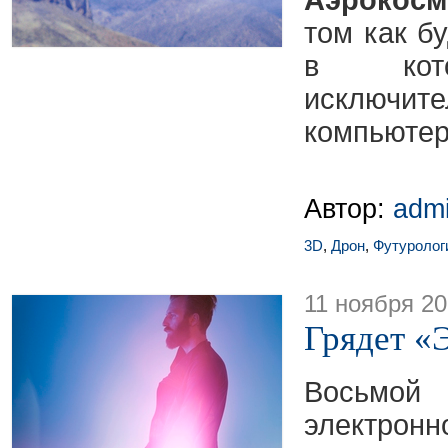
Аэрокос
том как б
в кото
исключи
компьюте
Автор:
adm
3D
,
Дрон
,
Футуролог
11 ноября 2
Грядет «
Восьм
электро