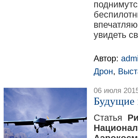
подни
беспилотн
впечатля
увидеть с
Автор:
adm
Дрон
,
Выст
06 июля 201
Будущие
Статья
Р
Национа