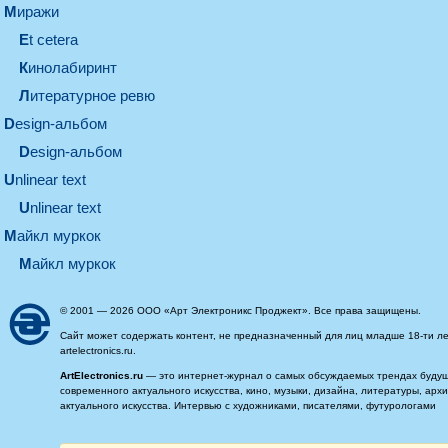
миражи
et cetera
кинолабиринт
литературное ревю
design-альбом
design-альбом
unlinear text
Unlinear text
майкл муркок
майкл муркок
© 2001 — 2026 ООО «Арт Электроникс Проджект». Все права защищены.
Сайт может содержать контент, не предназначенный для лиц младше 18-ти ле
artelectronics.ru.
ArtElectronics.ru
— это интернет-журнал о самых обсуждаемых трендах будущег
современного актуального искусства, кино, музыки, дизайна, литературы, ар
актуального искусства. Интервью с художниками, писателями, футурологами