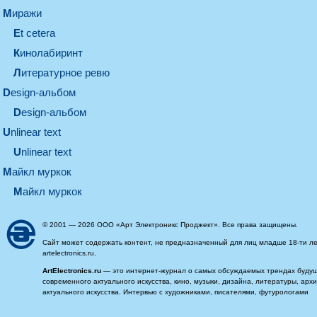
миражи
et cetera
кинолабиринт
литературное ревю
design-альбом
design-альбом
unlinear text
Unlinear text
майкл муркок
майкл муркок
© 2001 — 2026 ООО «Арт Электроникс Проджект». Все права защищены.
Сайт может содержать контент, не предназначенный для лиц младше 18-ти ле
artelectronics.ru.
ArtElectronics.ru
— это интернет-журнал о самых обсуждаемых трендах будущег
современного актуального искусства, кино, музыки, дизайна, литературы, ар
актуального искусства. Интервью с художниками, писателями, футурологами