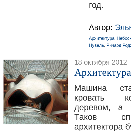
год.
Автор:
Эль
Архитектура
,
Небос
Нувель
,
Ричард Род
18 октября 2012
Архитектура
Машина ста
кровать к
деревом, а 
Таков сп
архитектора б