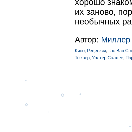
хорошо знако
их заново, по
необычных рак
Автор:
Миллер
Кино
,
Рецензия
,
Гас Ван Сэ
Тыквер
,
Уолтер Саллес
,
Па