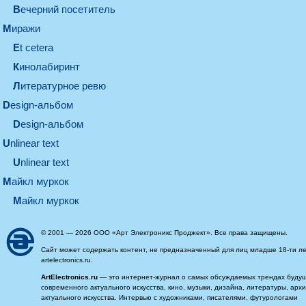
вечерний посетитель
миражи
et cetera
кинолабиринт
литературное ревю
design-альбом
design-альбом
unlinear text
Unlinear text
майкл муркок
майкл муркок
© 2001 — 2026 ООО «Арт Электроникс Проджект». Все права защищены.
Сайт может содержать контент, не предназначенный для лиц младше 18-ти ле
artelectronics.ru.
ArtElectronics.ru
— это интернет-журнал о самых обсуждаемых трендах будущег
современного актуального искусства, кино, музыки, дизайна, литературы, ар
актуального искусства. Интервью с художниками, писателями, футурологами