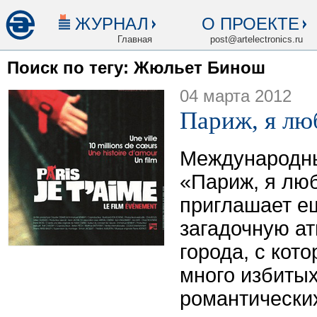
ЖУРНАЛ
О ПРОЕКТЕ
Главная
post@artelectronics.ru
Поиск по тегу: Жюльет Бинош
04 марта 2012
Париж, я лю
Международны
«Париж, я лю
приглашает ещ
загадочную а
города, с кот
много избиты
романтически