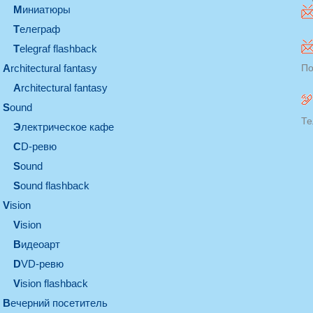
миниатюры
телеграф
Telegraf flashback
architectural fantasy
По
architectural fantasy
sound
Те
электрическое кафе
CD-ревю
sound
Sound flashback
vision
vision
видеоарт
DVD-ревю
Vision flashback
вечерний посетитель