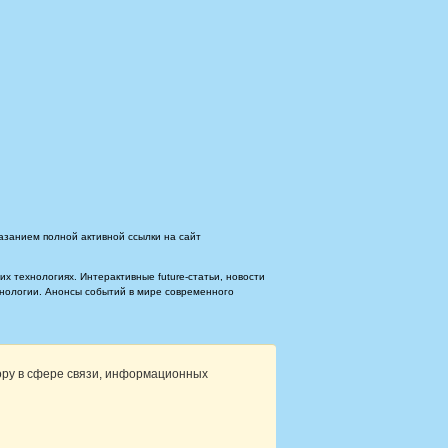
азанием полной активной ссылки на сайт
 технологиях. Интерактивные future-статьи, новости
ехнологии. Анонсы событий в мире современного
ору в сфере связи, информационных