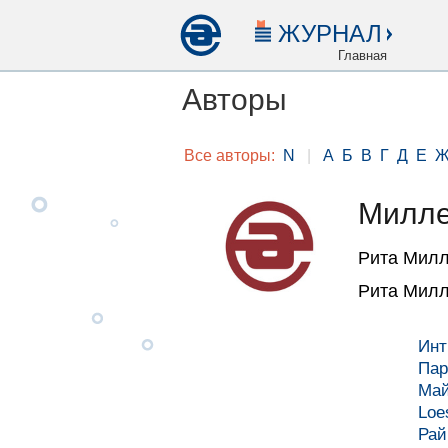
ЖУРНАЛ
Главная
Авторы
Все авторы:
N
|
А
Б
В
Г
Д
Е
Милле
Рита Мил
Рита Мил
Инт
Пар
Май
Loe
Рай