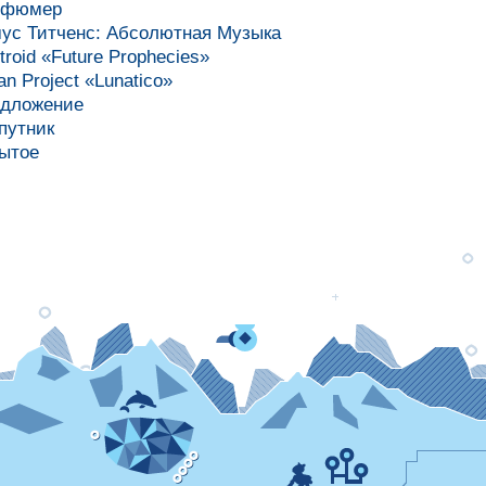
рфюмер
ус Титченс: Абсолютная Музыка
troid «Future Prophecies»
an Project «Lunatico»
дложение
путник
ытое