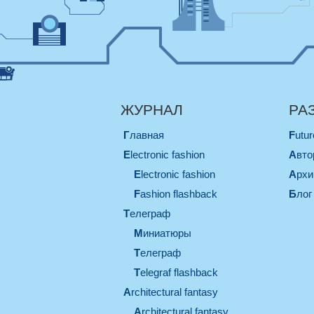
ЖУРНАЛ
РА
Главная
Futu
electronic fashion
Авт
electronic fashion
Арх
Fashion flashback
Блог
телеграф
миниатюры
телеграф
Telegraf flashback
architectural fantasy
architectural fantasy