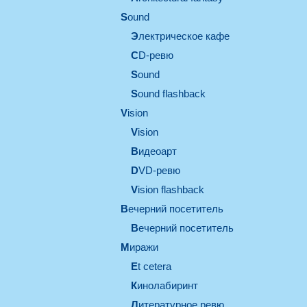
sound
электрическое кафе
CD-ревю
sound
Sound flashback
vision
vision
видеоарт
DVD-ревю
Vision flashback
вечерний посетитель
вечерний посетитель
миражи
et cetera
кинолабиринт
литературное ревю