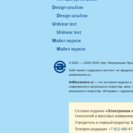
design-альбом
design-альбом
unlinear text
Unlinear text
майкл муркок
майкл муркок
© 2001 — 2026 ООО «Арт Электроникс Про
Сайт может содержать контент, не предназ
artelectronics.ru.
ArtElectronics.ru
— это интернет-журнал о 
современного актуального искусства, кино
актуального искусства. Интервью с художн
Сетевое издание
«Электронное и
технологий и массовых коммуника
Учредитель и главный редактор:
Телефон редакции:
+7 812 490-47