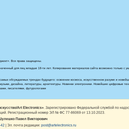
джект». Все права защищены.
наченный для лиц младше 18-ти лет. Копирование материалов сайта возможно только с ук
самых обсуждаемых трендах будущего: освоении космоса, искусственном разуме и новейших
, музыки, дизайна, литературы, архитектуры. Новинки электроники. Новейшие цифровые т
иками, писателями, футурологами
скусство/Art Electronics»
. Зарегистрировано Федеральной службой по надз
ций. Регистрационный номер ЭЛ № ФС 77-86069 от 13.10.2023.
Шулешко Павел Викторович
-42
| Эл. почта редакции:
post@artelectronics.ru