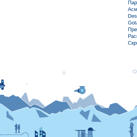
Па
Асм
Des
Got
Пре
Рас
Скр