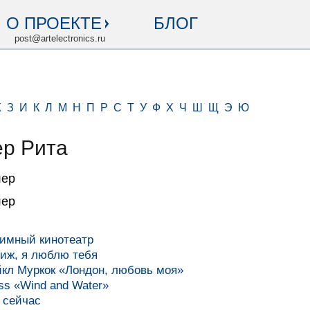
О ПРОЕКТЕ
БЛОГ
post@artelectronics.ru
Ж
З
И
К
Л
М
Н
П
Р
С
Т
У
Ф
Х
Ч
Ш
Щ
Э
Ю
р Рита
лер
лер
имный кинотеатр
иж, я люблю тебя
кл Муркок «Лондон, любовь моя»
ss «Wind and Water»
 сейчас