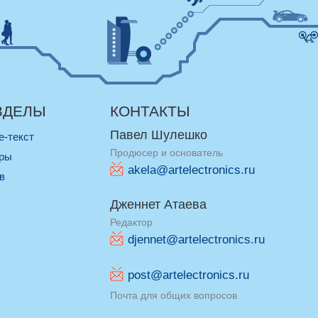
ЗДЕЛЫ
КОНТАКТЫ
Павел Шулешко
re-текст
Продюсер и основатель
оры
akela@artelectronics.ru
ив
Дженнет Атаева
Редактор
djennet@artelectronics.ru
post@artelectronics.ru
Почта для общих вопросов