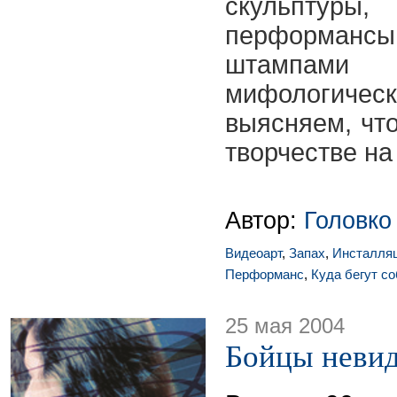
скульптуры
перформа
штампами 
мифологичес
выясняем, чт
творчестве на
Автор:
Головко
Видеоарт
,
Запах
,
Инсталля
Перформанс
,
Куда бегут с
25 мая 2004
Бойцы неви