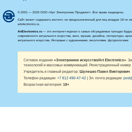
© 2001 — 2026 ООО «Арт Электроникс Проджект». Все права защищены.
Сайт может содержать контент, не предназначенный для лиц младше 18-ти ле
artelectronics.ru.
ArtElectronics.ru
— это интернет-журнал о самых обсуждаемых трендах будущег
современного актуального искусства, кино, музыки, дизайна, литературы, ар
актуального искусства. Интервью с художниками, писателями, футурологами
Сетевое издание
«Электронное искусство/Art Electronics»
. З
технологий и массовых коммуникаций. Регистрационный номер 
Учредитель и главный редактор:
Шулешко Павел Викторович
Телефон редакции:
+7 812 490-47-42
| Эл. почта редакции:
post@
Возрастная категория:
18+