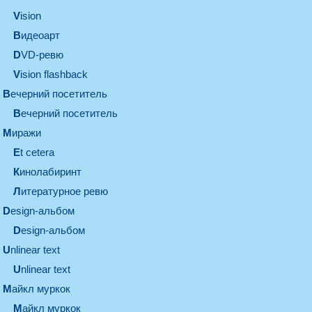
vision
видеоарт
DVD-ревю
Vision flashback
вечерний посетитель
вечерний посетитель
миражи
et cetera
кинолабиринт
литературное ревю
design-альбом
design-альбом
unlinear text
Unlinear text
майкл муркок
майкл муркок