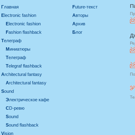
П
Главная
Future-текст
Пр
electronic fashion
Авторы
electronic fashion
Архив
Fashion flashback
Блог
Д
телеграф
Ре
миниатюры
телеграф
Telegraf flashback
architectural fantasy
По
architectural fantasy
sound
Те
электрическое кафе
CD-ревю
sound
Sound flashback
vision