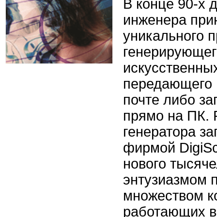
В конце 90-х 
инженера прин
уникального 
генерирующег
искусственных
передающего 
почте либо за
прямо на ПК. 
генератора за
фирмой DigiSc
нового тысяче
энтузиазмом 
множеством к
работающих в 