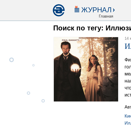
ЖУРНАЛ
Главная
Поиск по тегу: Иллюз
14 
И
Фи
го
ме
на
чт
ис
Ав
Ки
Ил