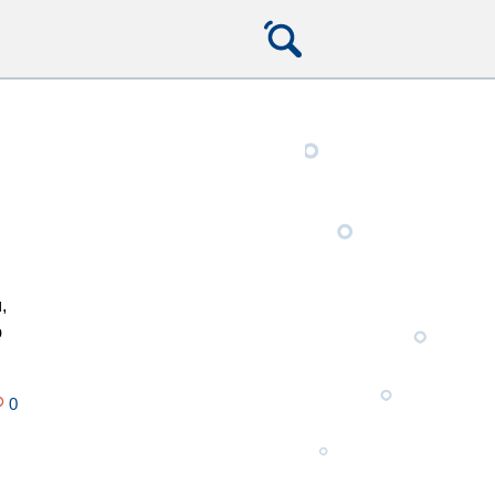
,
ю
0