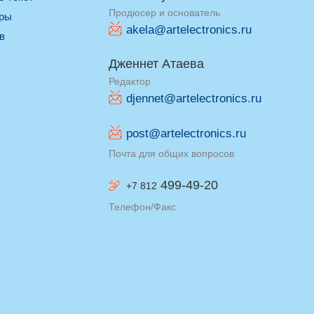
Продюсер и основатель
оры
akela@artelectronics.ru
ив
Дженнет Атаева
Редактор
djennet@artelectronics.ru
post@artelectronics.ru
Почта для общих вопросов
499-49-20
+7 812
Телефон/Факс