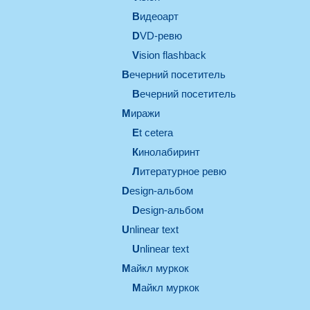
видеоарт
DVD-ревю
Vision flashback
вечерний посетитель
вечерний посетитель
миражи
et cetera
кинолабиринт
литературное ревю
design-альбом
design-альбом
unlinear text
Unlinear text
майкл муркок
майкл муркок