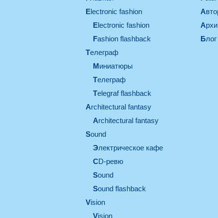
electronic fashion
Авт
electronic fashion
Арх
Fashion flashback
Блог
телеграф
миниатюры
телеграф
Telegraf flashback
architectural fantasy
architectural fantasy
sound
электрическое кафе
CD-ревю
sound
Sound flashback
vision
vision