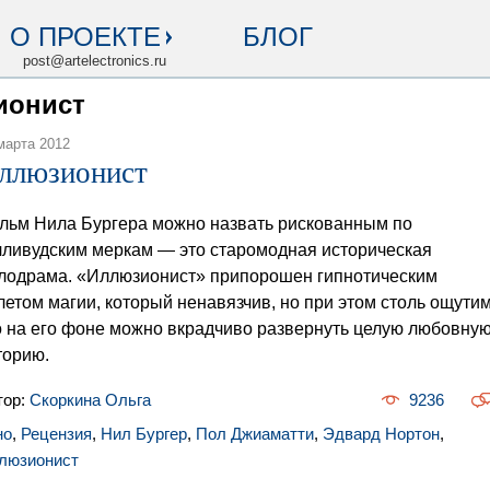
О ПРОЕКТЕ
БЛОГ
post@artelectronics.ru
ионист
марта 2012
ллюзионист
льм Нила Бургера можно назвать рискованным по
лливудским меркам — это старомодная историческая
лодрама. «Иллюзионист» припорошен гипнотическим
летом магии, который ненавязчив, но при этом столь ощутим
о на его фоне можно вкрадчиво развернуть целую любовну
торию.
тор:
Скоркина Ольга
9236
но
,
Рецензия
,
Нил Бургер
,
Пол Джиаматти
,
Эдвард Нортон
,
люзионист