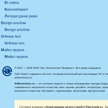
et cetera
кинолабиринт
литературное ревю
design-альбом
design-альбом
unlinear text
Unlinear text
майкл муркок
майкл муркок
© 2001 — 2026 ООО «Арт Электроникс Проджект». Все права защищены.
Сайт может содержать контент, не предназначенный для лиц младше 18-ти ле
artelectronics.ru.
ArtElectronics.ru
— это интернет-журнал о самых обсуждаемых трендах будущег
современного актуального искусства, кино, музыки, дизайна, литературы, ар
актуального искусства. Интервью с художниками, писателями, футурологами
Сетевое издание
«Электронное искусство/Art Electronics»
. З