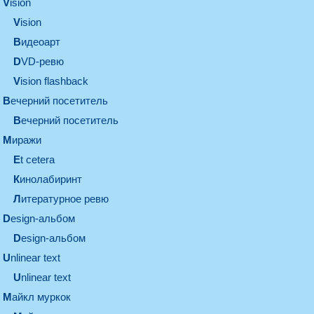
vision
vision
видеоарт
DVD-ревю
Vision flashback
вечерний посетитель
вечерний посетитель
миражи
et cetera
кинолабиринт
литературное ревю
design-альбом
design-альбом
unlinear text
Unlinear text
майкл муркок