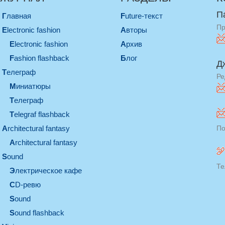
П
Главная
Future-текст
Пр
electronic fashion
Авторы
electronic fashion
Архив
Fashion flashback
Блог
Д
телеграф
Ре
миниатюры
телеграф
Telegraf flashback
architectural fantasy
По
architectural fantasy
sound
Те
электрическое кафе
CD-ревю
sound
Sound flashback