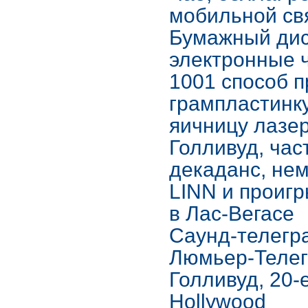
мобильной св
Бумажный дис
электронные 
1001 способ 
грампластинку
яичницу лазе
Голливуд, част
декаданс, нем
LINN и проигр
в Лас-Вегасе
Саунд-телегр
Люмьер-Теле
Голливуд, 20-
Hollywood