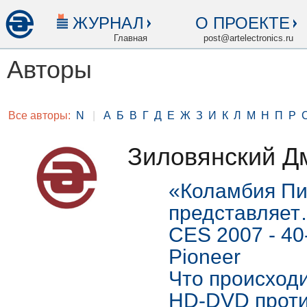
ЖУРНАЛ
О ПРОЕКТЕ
Главная
post@artelectronics.ru
Авторы
Все авторы:
N
|
А
Б
В
Г
Д
Е
Ж
З
И
К
Л
М
Н
П
Р
Зиловянский Д
«Коламбия Пи
представляе
CES 2007 - 4
Pioneer
Что происходи
HD-DVD против