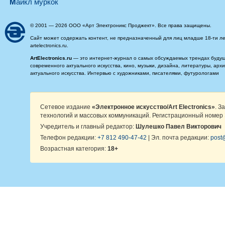
майкл муркок
© 2001 — 2026 ООО «Арт Электроникс Проджект». Все права защищены.
Сайт может содержать контент, не предназначенный для лиц младше 18-ти ле
artelectronics.ru.
ArtElectronics.ru
— это интернет-журнал о самых обсуждаемых трендах будущег
современного актуального искусства, кино, музыки, дизайна, литературы, ар
актуального искусства. Интервью с художниками, писателями, футурологами
Сетевое издание
«Электронное искусство/Art Electronics»
. З
технологий и массовых коммуникаций. Регистрационный номер 
Учредитель и главный редактор:
Шулешко Павел Викторович
Телефон редакции:
+7 812 490-47-42
| Эл. почта редакции:
post@
Возрастная категория:
18+