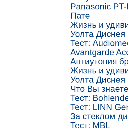
Panasonic PT
Пате
Жизнь и удив
Уолта Диснея -
Тест: Audiomec
Avantgarde Aco
Антиутопия б
Жизнь и удив
Уолта Диснея
Что Вы знает
Тест: Bohlend
Тест: LINN Ge
За стеклом д
Тест: MBL