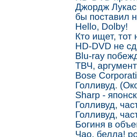
Джордж Лукас:
бы поставил 
Hello, Dolby!
Кто ищет, тот 
HD-DVD не сд
Blu-ray побеж
ТВЧ, аргумен
Bose Corporat
Голливуд. (Ок
Sharp - японс
Голливуд, част
Голливуд, час
Богиня в объе
Чао, белла! р