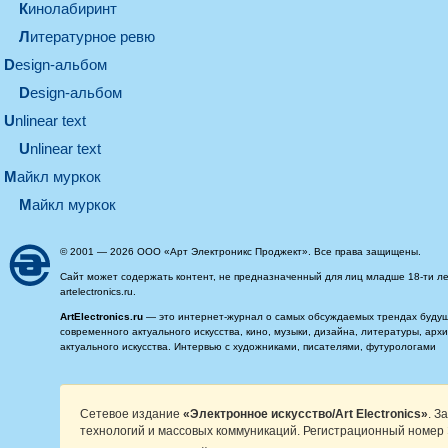
кинолабиринт
литературное ревю
design-альбом
design-альбом
unlinear text
Unlinear text
майкл муркок
майкл муркок
© 2001 — 2026 ООО «Арт Электроникс Проджект». Все права защищены.
Сайт может содержать контент, не предназначенный для лиц младше 18-ти ле
artelectronics.ru.
ArtElectronics.ru
— это интернет-журнал о самых обсуждаемых трендах будущег
современного актуального искусства, кино, музыки, дизайна, литературы, ар
актуального искусства. Интервью с художниками, писателями, футурологами
Сетевое издание
«Электронное искусство/Art Electronics»
. З
технологий и массовых коммуникаций. Регистрационный номер 