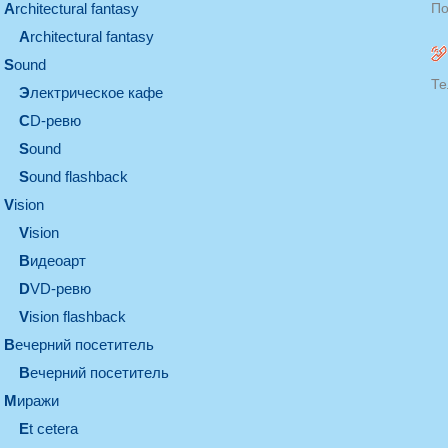
architectural fantasy
По
architectural fantasy
sound
Те
электрическое кафе
CD-ревю
sound
Sound flashback
vision
vision
видеоарт
DVD-ревю
Vision flashback
вечерний посетитель
вечерний посетитель
миражи
et cetera