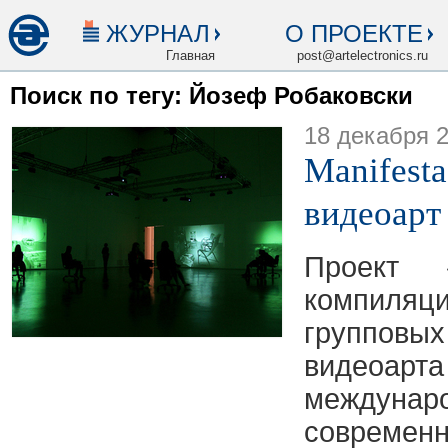
ЖУРНАЛ
О ПРОЕКТЕ
Главная
post@artelectronics.ru
Поиск по тегу: Йозеф Робаковски
18 декабря 
Manifest
видеоарт
Проект 
компиляц
групповы
видеоарта
междуна
совреме