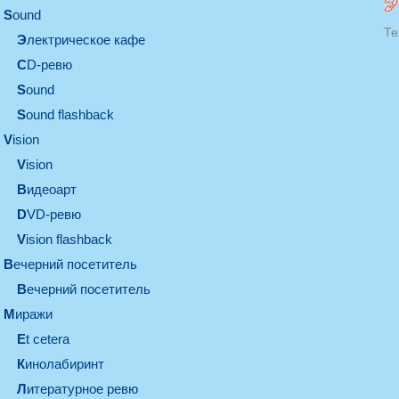
sound
Те
электрическое кафе
CD-ревю
sound
Sound flashback
vision
vision
видеоарт
DVD-ревю
Vision flashback
вечерний посетитель
вечерний посетитель
миражи
et cetera
кинолабиринт
литературное ревю