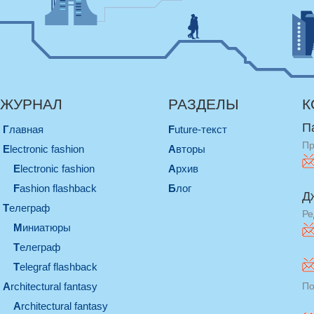
ЖУРНАЛ
РАЗДЕЛЫ
К
П
Главная
Future-текст
Пр
electronic fashion
Авторы
electronic fashion
Архив
Fashion flashback
Блог
Д
телеграф
Ре
миниатюры
телеграф
Telegraf flashback
architectural fantasy
По
architectural fantasy