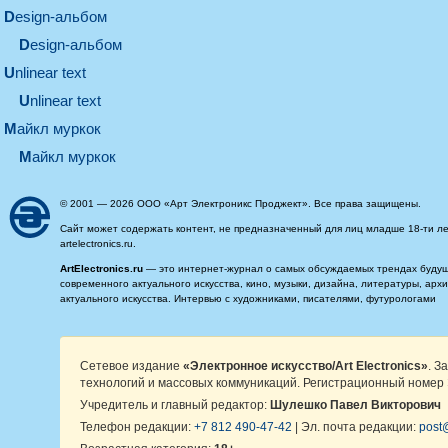
design-альбом
design-альбом
unlinear text
Unlinear text
майкл муркок
майкл муркок
© 2001 — 2026 ООО «Арт Электроникс Проджект». Все права защищены.
Сайт может содержать контент, не предназначенный для лиц младше 18-ти ле
artelectronics.ru.
ArtElectronics.ru
— это интернет-журнал о самых обсуждаемых трендах будущег
современного актуального искусства, кино, музыки, дизайна, литературы, ар
актуального искусства. Интервью с художниками, писателями, футурологами
Сетевое издание
«Электронное искусство/Art Electronics»
. З
технологий и массовых коммуникаций. Регистрационный номер 
Учредитель и главный редактор:
Шулешко Павел Викторович
Телефон редакции:
+7 812 490-47-42
| Эл. почта редакции:
post@