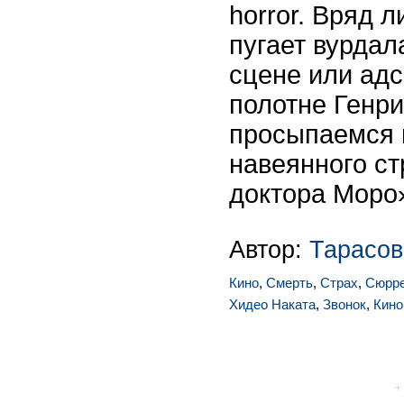
horror. Вряд л
пугает вурдал
сцене или адс
полотне Генр
просыпаемся 
навеянного с
доктора Моро
Автор:
Тарасов
Кино
,
Смерть
,
Страх
,
Сюрр
Хидео Наката
,
Звонок
,
Кино