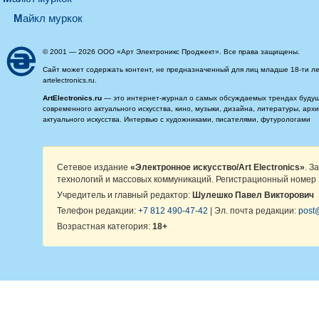
майкл муркок
© 2001 — 2026 ООО «Арт Электроникс Проджект». Все права защищены.
Сайт может содержать контент, не предназначенный для лиц младше 18-ти ле
artelectronics.ru.
ArtElectronics.ru
— это интернет-журнал о самых обсуждаемых трендах будущег
современного актуального искусства, кино, музыки, дизайна, литературы, ар
актуального искусства. Интервью с художниками, писателями, футурологами
Сетевое издание
«Электронное искусство/Art Electronics»
. З
технологий и массовых коммуникаций. Регистрационный номер 
Учредитель и главный редактор:
Шулешко Павел Викторович
Телефон редакции:
+7 812 490-47-42
| Эл. почта редакции:
post@
Возрастная категория:
18+