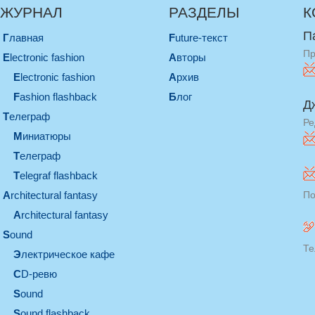
ЖУРНАЛ
РАЗДЕЛЫ
К
П
Главная
Future-текст
Пр
electronic fashion
Авторы
electronic fashion
Архив
Fashion flashback
Блог
Д
телеграф
Ре
миниатюры
телеграф
Telegraf flashback
architectural fantasy
По
architectural fantasy
sound
Те
электрическое кафе
CD-ревю
sound
Sound flashback