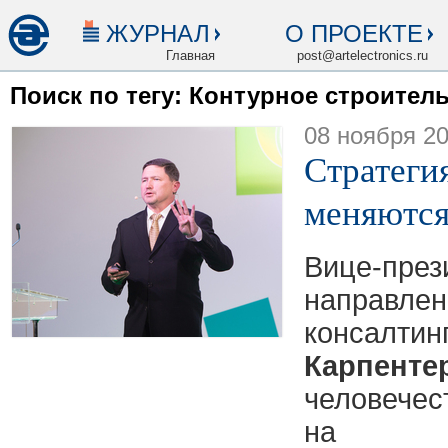
ЖУРНАЛ
О ПРОЕКТЕ
Главная
post@artelectronics.ru
Поиск по тегу: Контурное строител
08 ноября 2
Стратеги
меняются
Вице-пре
направл
конс
Карпенте
человечес
на по