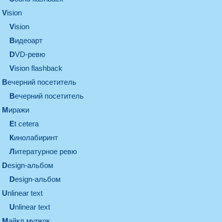
vision
vision
видеоарт
DVD-ревю
Vision flashback
вечерний посетитель
вечерний посетитель
миражи
et cetera
кинолабиринт
литературное ревю
design-альбом
design-альбом
unlinear text
Unlinear text
майкл муркок