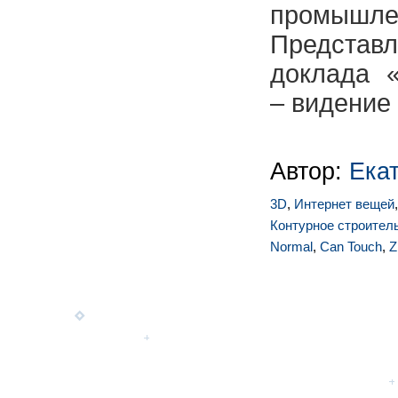
промышл
Предста
доклада 
– видение 
Автор:
Ека
3D
,
Интернет вещей
Контурное строител
Normal
,
Can Touch
,
Z