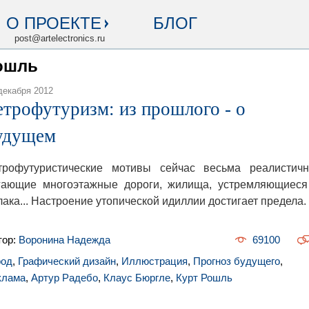
О ПРОЕКТЕ
БЛОГ
post@artelectronics.ru
Рошль
декабря 2012
етрофутуризм: из прошлого - о
удущем
трофутуристические мотивы сейчас весьма реалистичн
гающие многоэтажные дороги, жилища, устремляющиеся
лака... Настроение утопической идиллии достигает предела.
тор:
Воронина Надежда
69100
род
,
Графический дизайн
,
Иллюстрация
,
Прогноз будущего
,
клама
,
Артур Радебо
,
Клаус Бюргле
,
Курт Рошль