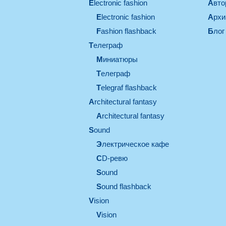
electronic fashion
Авт
electronic fashion
Арх
Fashion flashback
Блог
телеграф
миниатюры
телеграф
Telegraf flashback
architectural fantasy
architectural fantasy
sound
электрическое кафе
CD-ревю
sound
Sound flashback
vision
vision