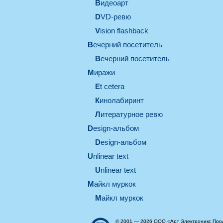
видеоарт
DVD-ревю
Vision flashback
вечерний посетитель
вечерний посетитель
миражи
et cetera
кинолабиринт
литературное ревю
design-альбом
design-альбом
unlinear text
Unlinear text
майкл муркок
майкл муркок
© 2001 — 2026 ООО «Арт Электроникс Про