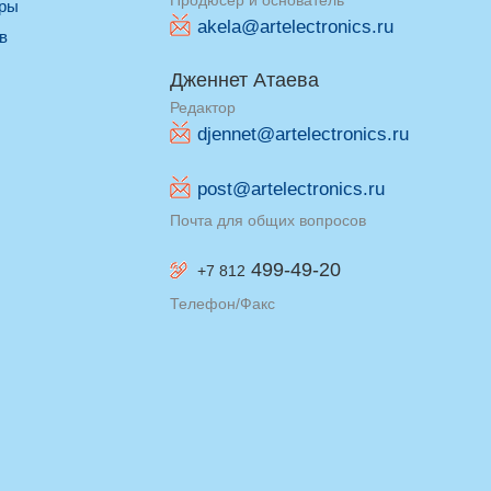
Продюсер и основатель
оры
akela@artelectronics.ru
ив
Дженнет Атаева
Редактор
djennet@artelectronics.ru
post@artelectronics.ru
Почта для общих вопросов
499-49-20
+7 812
Телефон/Факс