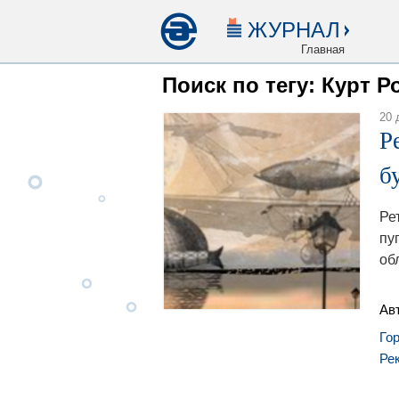
ЖУРНАЛ
Главная
Поиск по тегу: Курт 
20 
Р
б
Ре
пу
об
Ав
Го
Ре