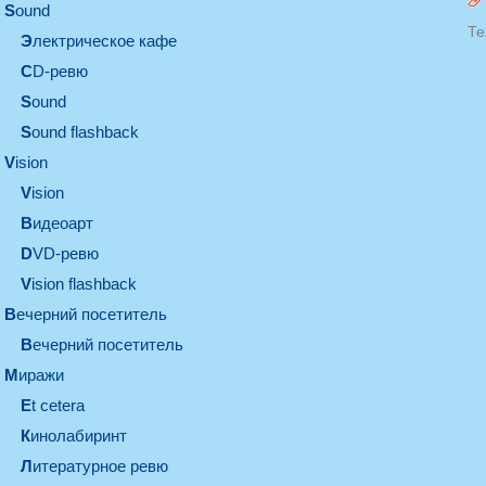
sound
Те
электрическое кафе
CD-ревю
sound
Sound flashback
vision
vision
видеоарт
DVD-ревю
Vision flashback
вечерний посетитель
вечерний посетитель
миражи
et cetera
кинолабиринт
литературное ревю