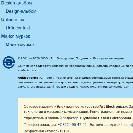
design-альбом
design-альбом
unlinear text
Unlinear text
майкл муркок
майкл муркок
© 2001 — 2026 ООО «Арт Электроникс Проджект». Все права защищены.
Сайт может содержать контент, не предназначенный для лиц младше 18-ти ле
artelectronics.ru.
ArtElectronics.ru
— это интернет-журнал о самых обсуждаемых трендах будущег
современного актуального искусства, кино, музыки, дизайна, литературы, ар
актуального искусства. Интервью с художниками, писателями, футурологами
Сетевое издание
«Электронное искусство/Art Electronics»
. З
технологий и массовых коммуникаций. Регистрационный номер 
Учредитель и главный редактор:
Шулешко Павел Викторович
Телефон редакции:
+7 812 490-47-42
| Эл. почта редакции:
post@
Возрастная категория:
18+