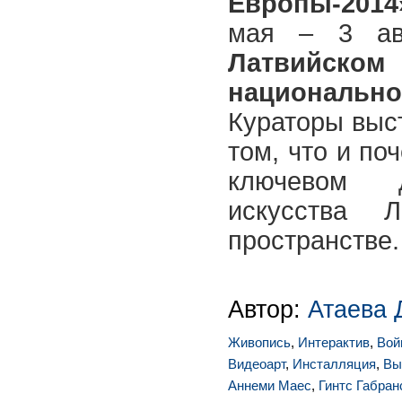
Европы-2014
мая – 3 ав
Латвий
националь
Кураторы выс
том, что и по
ключевом 
искусства Л
пространстве.
Автор:
Атаева 
Живопись
,
Интерактив
,
Вой
Видеоарт
,
Инсталляция
,
Вы
Аннеми Маес
,
Гинтс Габран