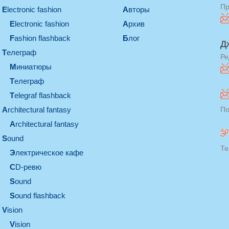
Пр
electronic fashion
Авторы
electronic fashion
Архив
Fashion flashback
Блог
Д
телеграф
Ре
миниатюры
телеграф
Telegraf flashback
architectural fantasy
По
architectural fantasy
sound
Те
электрическое кафе
CD-ревю
sound
Sound flashback
vision
vision