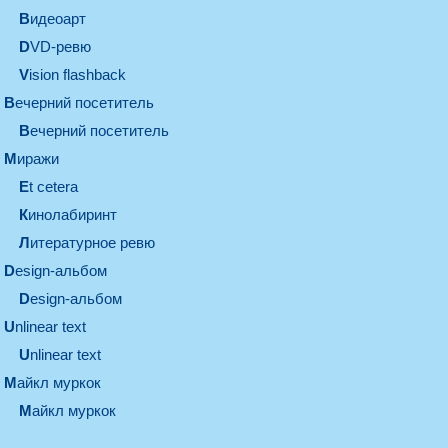
видеоарт
DVD-ревю
Vision flashback
вечерний посетитель
вечерний посетитель
миражи
et cetera
кинолабиринт
литературное ревю
design-альбом
design-альбом
unlinear text
Unlinear text
майкл муркок
майкл муркок