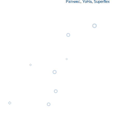
Ратникс
,
YoHa
,
Superflex