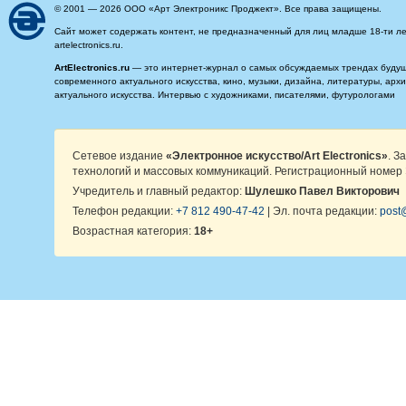
© 2001 — 2026 ООО «Арт Электроникс Проджект». Все права защищены.
Сайт может содержать контент, не предназначенный для лиц младше 18-ти ле
artelectronics.ru.
ArtElectronics.ru
— это интернет-журнал о самых обсуждаемых трендах будущег
современного актуального искусства, кино, музыки, дизайна, литературы, ар
актуального искусства. Интервью с художниками, писателями, футурологами
Сетевое издание
«Электронное искусство/Art Electronics»
. З
технологий и массовых коммуникаций. Регистрационный номер 
Учредитель и главный редактор:
Шулешко Павел Викторович
Телефон редакции:
+7 812 490-47-42
| Эл. почта редакции:
post@
Возрастная категория:
18+