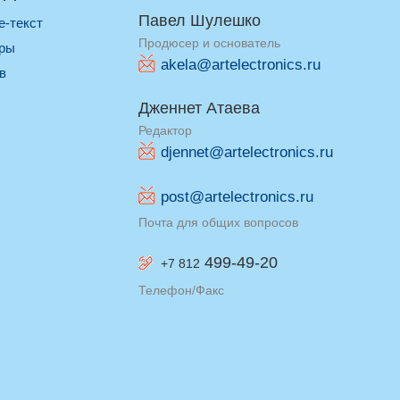
Павел Шулешко
re-текст
Продюсер и основатель
оры
akela@artelectronics.ru
ив
Дженнет Атаева
Редактор
djennet@artelectronics.ru
post@artelectronics.ru
Почта для общих вопросов
499-49-20
+7 812
Телефон/Факс