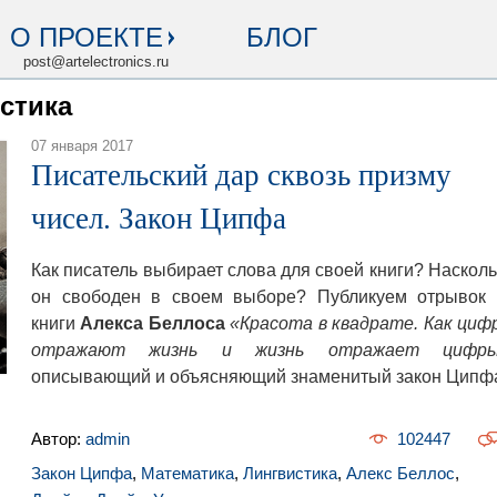
О ПРОЕКТЕ
БЛОГ
post@artelectronics.ru
истика
07 января 2017
Писательский дар сквозь призму
чисел. Закон Ципфа
Как писатель выбирает слова для своей книги? Насколь
он свободен в своем выборе? Публикуем отрывок 
книги
Алекса Беллоса
«Красота в квадрате. Как циф
отражают жизнь и жизнь отражает цифр
описывающий и объясняющий знаменитый закон Ципф
Автор:
admin
102447
Закон Ципфа
,
Математика
,
Лингвистика
,
Алекс Беллос
,