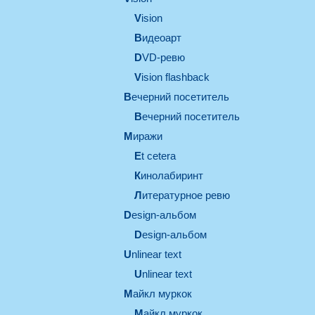
vision
видеоарт
DVD-ревю
Vision flashback
вечерний посетитель
вечерний посетитель
миражи
et cetera
кинолабиринт
литературное ревю
design-альбом
design-альбом
unlinear text
Unlinear text
майкл муркок
майкл муркок