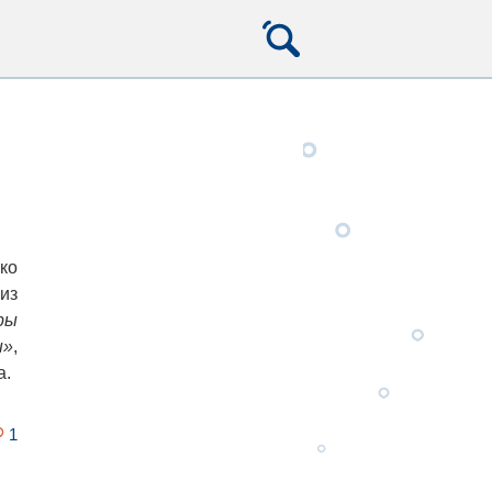
ко
из
ры
ы»
,
а.
1