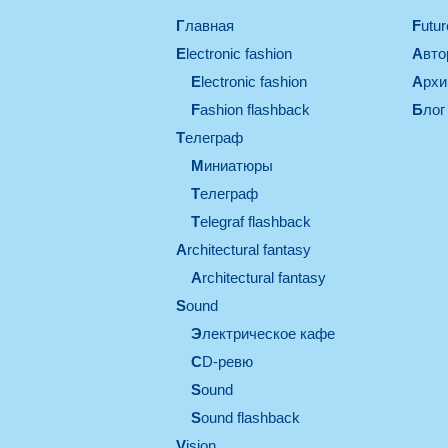
Главная
Futu
electronic fashion
Авт
electronic fashion
Арх
Fashion flashback
Блог
телеграф
миниатюры
телеграф
Telegraf flashback
architectural fantasy
architectural fantasy
sound
электрическое кафе
CD-ревю
sound
Sound flashback
vision