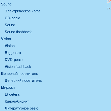
sound
Те
электрическое кафе
CD-ревю
sound
Sound flashback
vision
vision
видеоарт
DVD-ревю
Vision flashback
вечерний посетитель
вечерний посетитель
миражи
et cetera
кинолабиринт
литературное ревю