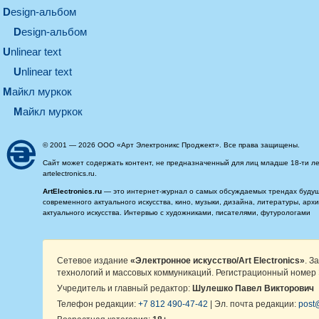
design-альбом
design-альбом
unlinear text
Unlinear text
майкл муркок
майкл муркок
© 2001 — 2026 ООО «Арт Электроникс Проджект». Все права защищены.
Сайт может содержать контент, не предназначенный для лиц младше 18-ти ле
artelectronics.ru.
ArtElectronics.ru
— это интернет-журнал о самых обсуждаемых трендах будущег
современного актуального искусства, кино, музыки, дизайна, литературы, ар
актуального искусства. Интервью с художниками, писателями, футурологами
Сетевое издание
«Электронное искусство/Art Electronics»
. З
технологий и массовых коммуникаций. Регистрационный номер 
Учредитель и главный редактор:
Шулешко Павел Викторович
Телефон редакции:
+7 812 490-47-42
| Эл. почта редакции:
post@