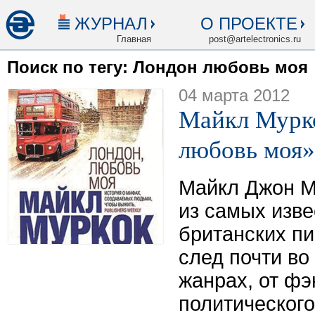
ЖУРНАЛ
О ПРОЕКТЕ
Главная
post@artelectronics.ru
Поиск по тегу: Лондон любовь моя
04 марта 2012
Майкл Мурк
любовь моя»
Майкл Джон М
из самых изв
британских п
след почти во
жанрах, от фэ
политическог