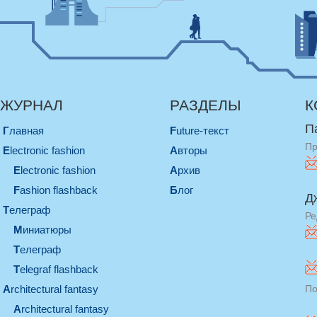
ЖУРНАЛ
РАЗДЕЛЫ
К
П
Главная
Future-текст
Пр
electronic fashion
Авторы
electronic fashion
Архив
Fashion flashback
Блог
Д
телеграф
Ре
миниатюры
телеграф
Telegraf flashback
architectural fantasy
По
architectural fantasy