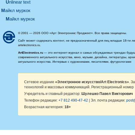
Unlinear text
майкл муркок
майкл муркок
© 2001 — 2026 ООО «Арт Электроникс Проджект». Все права защищены.
Сайт может содержать контент, не предназначенный для лиц младше 18-ти ле
artelectronics.ru.
ArtElectronics.ru
— это интернет-журнал о самых обсуждаемых трендах будущег
современного актуального искусства, кино, музыки, дизайна, литературы, ар
актуального искусства. Интервью с художниками, писателями, футурологами
Сетевое издание
«Электронное искусство/Art Electronics»
. З
технологий и массовых коммуникаций. Регистрационный номер 
Учредитель и главный редактор:
Шулешко Павел Викторович
Телефон редакции:
+7 812 490-47-42
| Эл. почта редакции:
post@
Возрастная категория:
18+