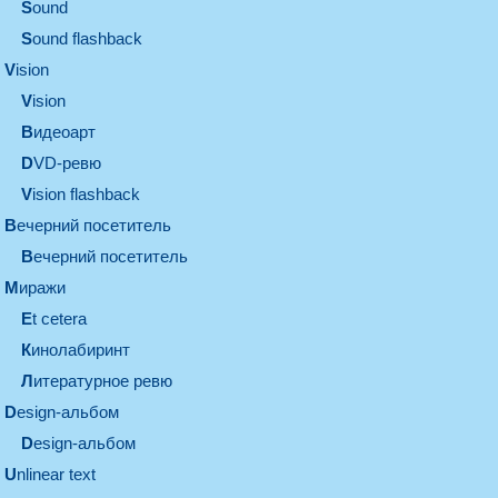
sound
Sound flashback
vision
vision
видеоарт
DVD-ревю
Vision flashback
вечерний посетитель
вечерний посетитель
миражи
et cetera
кинолабиринт
литературное ревю
design-альбом
design-альбом
unlinear text