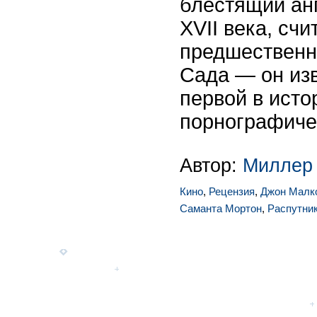
блестящий ан
XVII века, счи
предшественн
Сада — он изв
первой в исто
порнографиче
Автор:
Миллер
Кино
,
Рецензия
,
Джон Малк
Саманта Мортон
,
Распутни