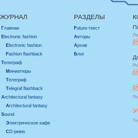
ЖУРНАЛ
РАЗДЕЛЫ
К
П
Главная
Future-текст
Пр
electronic fashion
Авторы
electronic fashion
Архив
Fashion flashback
Блог
Д
телеграф
Ре
миниатюры
телеграф
Telegraf flashback
architectural fantasy
По
architectural fantasy
sound
Те
электрическое кафе
CD-ревю