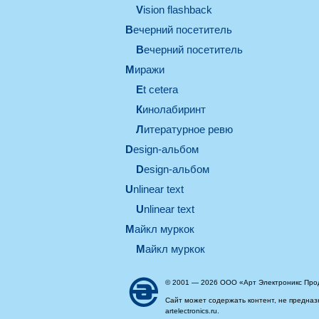
Vision flashback
вечерний посетитель
вечерний посетитель
миражи
et cetera
кинолабиринт
литературное ревю
design-альбом
design-альбом
unlinear text
Unlinear text
майкл муркок
майкл муркок
© 2001 — 2026 ООО «Арт Электроникс Про
Сайт может содержать контент, не предназ
artelectronics.ru.