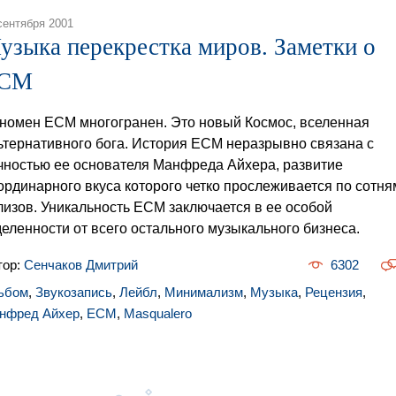
сентября 2001
узыка перекрестка миров. Заметки о
CM
номен ECM многогранен. Это новый Космос, вселенная
ьтернативного бога. История ECM неразрывно связана с
чностью ее основателя Манфреда Айхера, развитие
ординарного вкуса которого четко прослеживается по сотня
лизов. Уникальность ECM заключается в ее особой
деленности от всего остального музыкального бизнеса.
тор:
Сенчаков Дмитрий
6302
ьбом
,
Звукозапись
,
Лейбл
,
Минимализм
,
Музыка
,
Рецензия
,
нфред Айхер
,
ECM
,
Masqualero