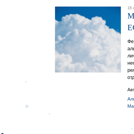
18 
М
E
Фе
ал
ли
не
ре
от
Ав
Ал
Ма