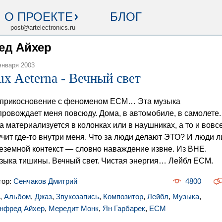
О ПРОЕКТЕ
БЛОГ
post@artelectronics.ru
ед Айхер
января 2003
ux Aeterna - Вечный свет
прикосновение с феноменом ECM… Эта музыка
провождает меня повсюду. Дома, в автомобиле, в самолете.
а материализуется в колонках или в наушниках, а то и вовс
учит где-то внутри меня. Что за люди делают ЭТО? И люди л
еземной контекст — словно наваждение извне. Из ВНЕ.
зыка тишины. Вечный свет. Чистая энергия… Лейбл ECM.
тор:
Сенчаков Дмитрий
4800
,
Альбом
,
Джаз
,
Звукозапись
,
Композитор
,
Лейбл
,
Музыка
,
нфред Айхер
,
Мередит Монк
,
Ян Гарбарек
,
ECM