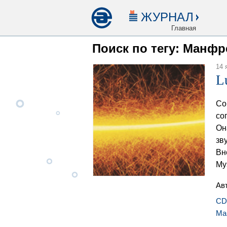
ЖУРНАЛ
Главная
Поиск по тегу: Манфр
14 
L
Со
со
Он
зв
Вн
Му
Ав
CD
Ма