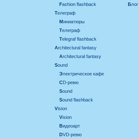
Fashion flashback
Блог
телеграф
миниатюры
телеграф
Telegraf flashback
architectural fantasy
architectural fantasy
sound
электрическое кафе
CD-ревю
sound
Sound flashback
vision
vision
видеоарт
DVD-ревю