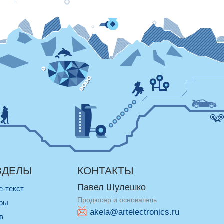
ЗДЕЛЫ
КОНТАКТЫ
Павел Шулешко
re-текст
Продюсер и основатель
оры
akela@artelectronics.ru
ив