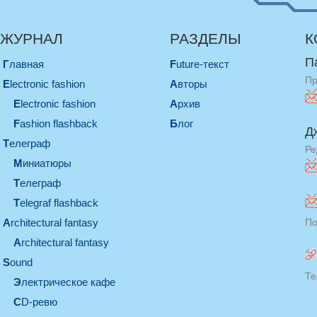
ЖУРНАЛ
РАЗДЕЛЫ
К
П
Главная
Future-текст
Пр
electronic fashion
Авторы
electronic fashion
Архив
Fashion flashback
Блог
Д
телеграф
Ре
миниатюры
телеграф
Telegraf flashback
architectural fantasy
По
architectural fantasy
sound
Те
электрическое кафе
CD-ревю