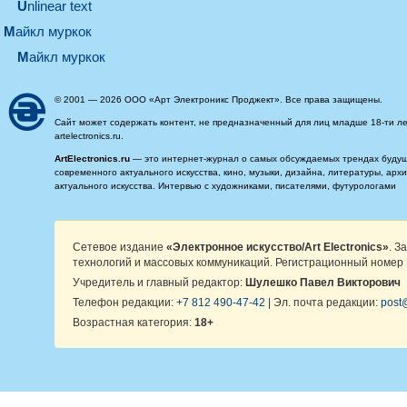
Unlinear text
майкл муркок
майкл муркок
© 2001 — 2026 ООО «Арт Электроникс Проджект». Все права защищены.
Сайт может содержать контент, не предназначенный для лиц младше 18-ти ле
artelectronics.ru.
ArtElectronics.ru
— это интернет-журнал о самых обсуждаемых трендах будущег
современного актуального искусства, кино, музыки, дизайна, литературы, ар
актуального искусства. Интервью с художниками, писателями, футурологами
Сетевое издание
«Электронное искусство/Art Electronics»
. З
технологий и массовых коммуникаций. Регистрационный номер 
Учредитель и главный редактор:
Шулешко Павел Викторович
Телефон редакции:
+7 812 490-47-42
| Эл. почта редакции:
post@
Возрастная категория:
18+