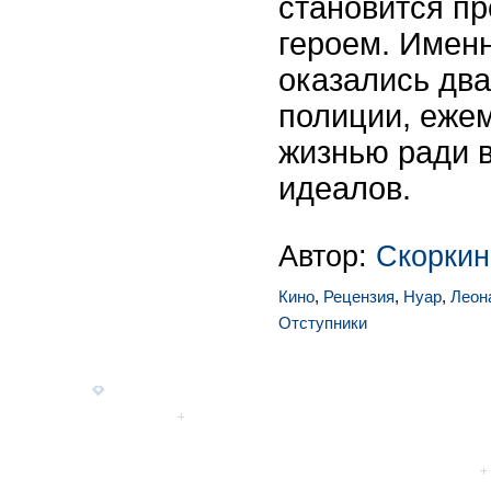
становится пр
героем. Именн
оказались дв
полиции, еже
жизнью ради 
идеалов.
Автор:
Скоркин
Кино
,
Рецензия
,
Нуар
,
Леон
Отступники