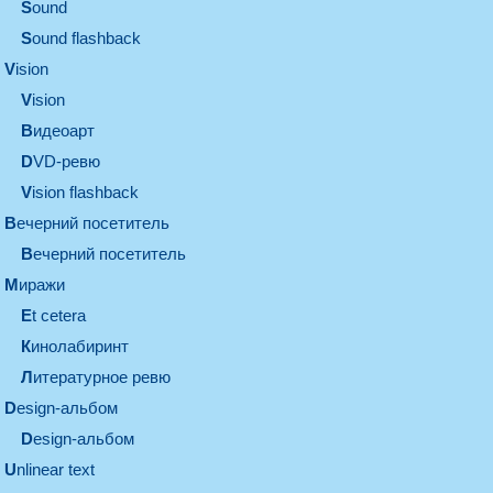
sound
Sound flashback
vision
vision
видеоарт
DVD-ревю
Vision flashback
вечерний посетитель
вечерний посетитель
миражи
et cetera
кинолабиринт
литературное ревю
design-альбом
design-альбом
unlinear text