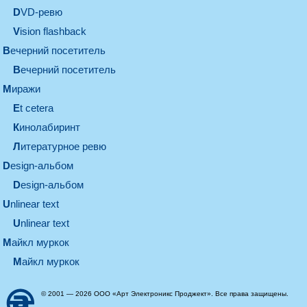
DVD-ревю
Vision flashback
вечерний посетитель
вечерний посетитель
миражи
et cetera
кинолабиринт
литературное ревю
design-альбом
design-альбом
unlinear text
Unlinear text
майкл муркок
майкл муркок
© 2001 — 2026 ООО «Арт Электроникс Проджект». Все права защищены.