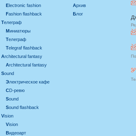
electronic fashion
Архив
Fashion flashback
Блог
Д
телеграф
Ре
миниатюры
телеграф
Telegraf flashback
architectural fantasy
По
architectural fantasy
sound
Те
электрическое кафе
CD-ревю
sound
Sound flashback
vision
vision
видеоарт