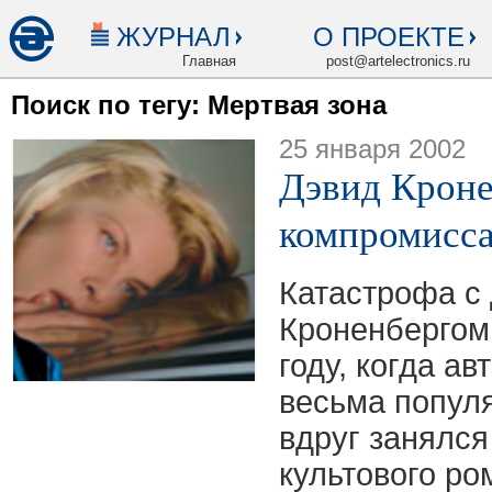
ЖУРНАЛ
О ПРОЕКТЕ
Главная
post@artelectronics.ru
Поиск по тегу: Мертвая зона
25 января 2002
Дэвид Кроне
компромисс
Катастрофа с
Кроненбергом
году, когда ав
весьма популяр
вдруг занялся
культового р