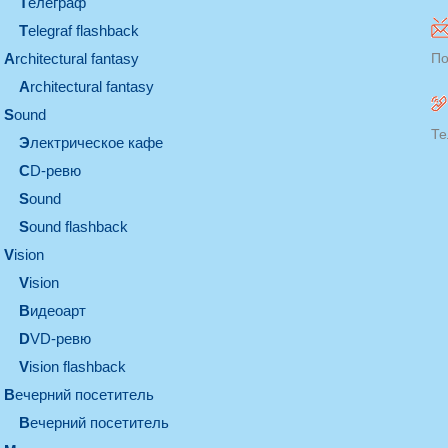
телеграф
Telegraf flashback
architectural fantasy
По
architectural fantasy
sound
Те
электрическое кафе
CD-ревю
sound
Sound flashback
vision
vision
видеоарт
DVD-ревю
Vision flashback
вечерний посетитель
вечерний посетитель