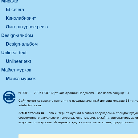
миражи
et cetera
кинолабиринт
литературное ревю
design-альбом
design-альбом
unlinear text
Unlinear text
майкл муркок
майкл муркок
© 2001 — 2026 ООО «Арт Электроникс Проджект». Все права защищены.
Сайт может содержать контент, не предназначенный для лиц младше 18-ти ле
artelectronics.ru.
ArtElectronics.ru
— это интернет-журнал о самых обсуждаемых трендах будущег
современного актуального искусства, кино, музыки, дизайна, литературы, ар
актуального искусства. Интервью с художниками, писателями, футурологами