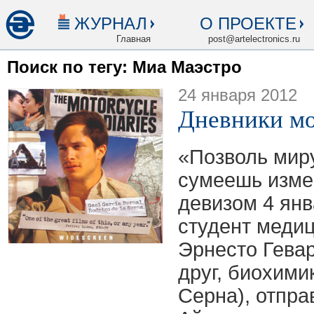
ЖУРНАЛ
О ПРОЕКТЕ
Главная
post@artelectronics.ru
Поиск по тегу: Миа Маэстро
24 января 2012
Дневники мо
«Позволь миру
сумеешь изме
девизом 4 янв
студент меди
Эрнесто Гевар
друг, биохими
Серна), отпра