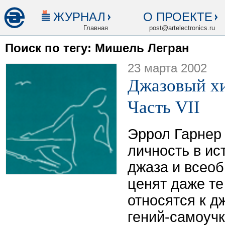
ЖУРНАЛ
О ПРОЕКТЕ
Главная
post@artelectronics.ru
Поиск по тегу: Мишель Легран
23 марта 2002
Джазовый хи
Часть VII
Эррол Гарнер 
личность в ис
джаза и всео
ценят даже т
относятся к д
гений-самоучк