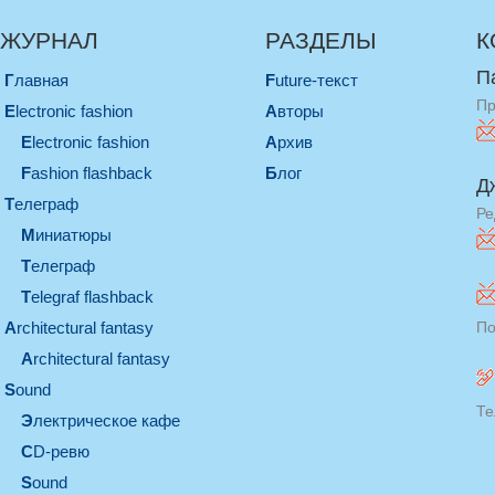
ЖУРНАЛ
РАЗДЕЛЫ
К
П
Главная
Future-текст
Пр
electronic fashion
Авторы
electronic fashion
Архив
Fashion flashback
Блог
Д
телеграф
Ре
миниатюры
телеграф
Telegraf flashback
architectural fantasy
По
architectural fantasy
sound
Те
электрическое кафе
CD-ревю
sound