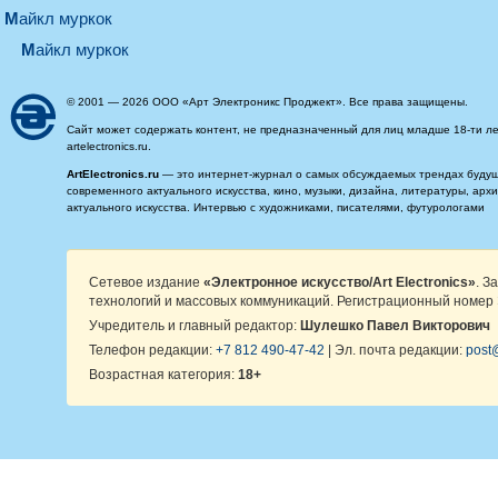
майкл муркок
майкл муркок
© 2001 — 2026 ООО «Арт Электроникс Проджект». Все права защищены.
Сайт может содержать контент, не предназначенный для лиц младше 18-ти ле
artelectronics.ru.
ArtElectronics.ru
— это интернет-журнал о самых обсуждаемых трендах будущег
современного актуального искусства, кино, музыки, дизайна, литературы, ар
актуального искусства. Интервью с художниками, писателями, футурологами
Сетевое издание
«Электронное искусство/Art Electronics»
. З
технологий и массовых коммуникаций. Регистрационный номер 
Учредитель и главный редактор:
Шулешко Павел Викторович
Телефон редакции:
+7 812 490-47-42
| Эл. почта редакции:
post@
Возрастная категория:
18+