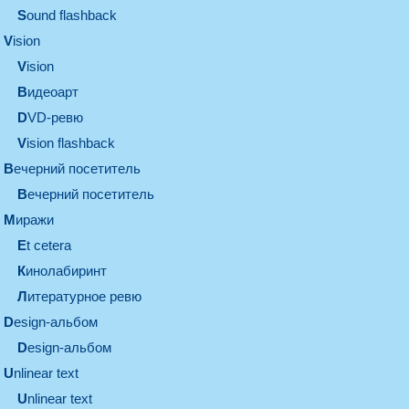
Sound flashback
vision
vision
видеоарт
DVD-ревю
Vision flashback
вечерний посетитель
вечерний посетитель
миражи
et cetera
кинолабиринт
литературное ревю
design-альбом
design-альбом
unlinear text
Unlinear text