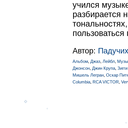
учился музыке
разбирается н
тональностях,
пользоваться
Автор:
Падучих
Альбом
,
Джаз
,
Лейбл
,
Музы
Джонсон
,
Джин Крупа
,
Зигг
Мишель Легран
,
Оскар Пит
Columbia
,
RCA VICTOR
,
Ver