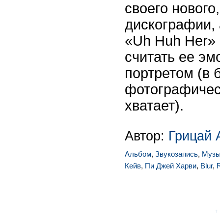
своего нового
дискографии,
«Uh Huh Her»
считать ее э
портретом (в б
фотографичес
хватает).
Автор:
Грицай 
Альбом
,
Звукозапись
,
Музы
Кейв
,
Пи Джей Харви
,
Blur
,