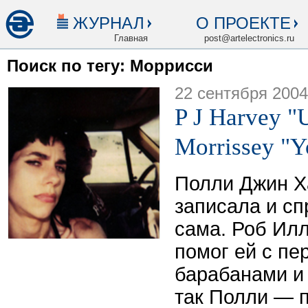
ЖУРНАЛ
О ПРОЕКТЕ
Главная
post@artelectronics.ru
Поиск по тегу: Моррисси
22 сентября 2004
P J Harvey "
Morrissey "Y
Полли Джин Х
записала и с
сама. Роб Илли
помог ей с пе
барабанами и
так Полли — 