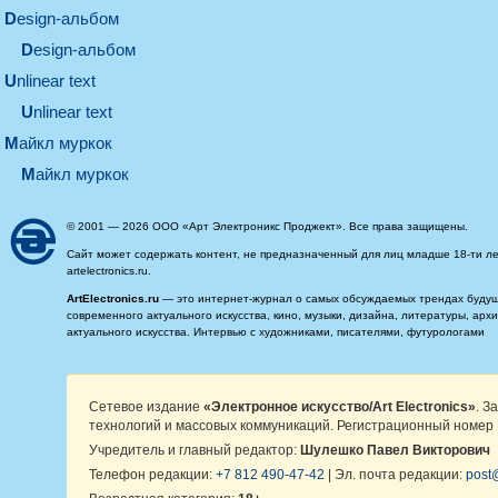
design-альбом
design-альбом
unlinear text
Unlinear text
майкл муркок
майкл муркок
© 2001 — 2026 ООО «Арт Электроникс Проджект». Все права защищены.
Сайт может содержать контент, не предназначенный для лиц младше 18-ти ле
artelectronics.ru.
ArtElectronics.ru
— это интернет-журнал о самых обсуждаемых трендах будущег
современного актуального искусства, кино, музыки, дизайна, литературы, ар
актуального искусства. Интервью с художниками, писателями, футурологами
Сетевое издание
«Электронное искусство/Art Electronics»
. З
технологий и массовых коммуникаций. Регистрационный номер 
Учредитель и главный редактор:
Шулешко Павел Викторович
Телефон редакции:
+7 812 490-47-42
| Эл. почта редакции:
post@