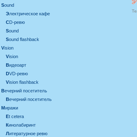
sound
Те
электрическое кафе
CD-ревю
sound
Sound flashback
vision
vision
видеоарт
DVD-ревю
Vision flashback
вечерний посетитель
вечерний посетитель
миражи
et cetera
кинолабиринт
литературное ревю