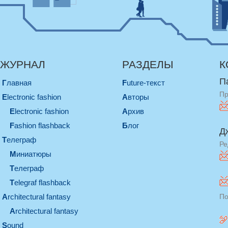
ЖУРНАЛ
РАЗДЕЛЫ
К
П
Главная
Future-текст
Пр
electronic fashion
Авторы
electronic fashion
Архив
Fashion flashback
Блог
Д
телеграф
Ре
миниатюры
телеграф
Telegraf flashback
architectural fantasy
По
architectural fantasy
sound