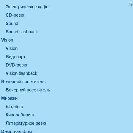
Те
электрическое кафе
CD-ревю
sound
Sound flashback
vision
vision
видеоарт
DVD-ревю
Vision flashback
вечерний посетитель
вечерний посетитель
миражи
et cetera
кинолабиринт
литературное ревю
design-альбом