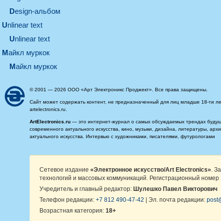
design-альбом
unlinear text
Unlinear text
майкл муркок
майкл муркок
© 2001 — 2026 ООО «Арт Электроникс Проджект». Все права защищены.
Сайт может содержать контент, не предназначенный для лиц младше 18-ти ле
artelectronics.ru.
ArtElectronics.ru
— это интернет-журнал о самых обсуждаемых трендах будущег
современного актуального искусства, кино, музыки, дизайна, литературы, ар
актуального искусства. Интервью с художниками, писателями, футурологами
Сетевое издание
«Электронное искусство/Art Electronics»
. З
технологий и массовых коммуникаций. Регистрационный номер 
Учредитель и главный редактор:
Шулешко Павел Викторович
Телефон редакции:
+7 812 490-47-42
| Эл. почта редакции:
post@
Возрастная категория:
18+