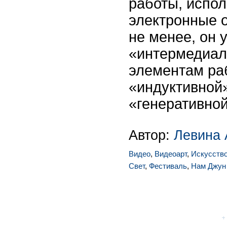
работы, испол
электронные о
не менее, он 
«интермедиал
элементам ра
«индуктивной»
«генеративной
Автор:
Левина 
Видео
,
Видеоарт
,
Искусств
Свет
,
Фестиваль
,
Нам Джун