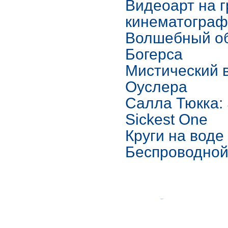
Видеоарт на 
кинематогра
Волшебный о
Богерса
Мистический 
Оуслера
Салла Тюкка: S
Sickest One
Круги на воде
Беспроводной