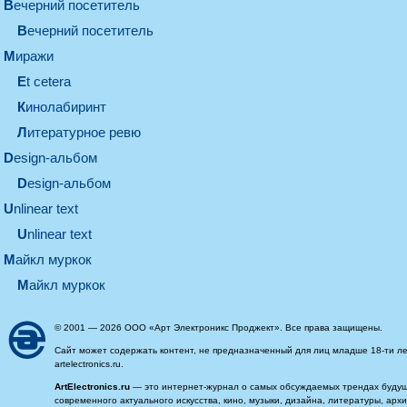
вечерний посетитель
вечерний посетитель
миражи
et cetera
кинолабиринт
литературное ревю
design-альбом
design-альбом
unlinear text
Unlinear text
майкл муркок
майкл муркок
© 2001 — 2026 ООО «Арт Электроникс Проджект». Все права защищены.
Сайт может содержать контент, не предназначенный для лиц младше 18-ти ле
artelectronics.ru.
ArtElectronics.ru
— это интернет-журнал о самых обсуждаемых трендах будущег
современного актуального искусства, кино, музыки, дизайна, литературы, ар