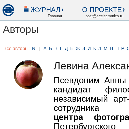
ЖУРНАЛ
О ПРОЕКТЕ
Главная
post@artelectronics.ru
Авторы
Все авторы:
N
|
А
Б
В
Г
Д
Е
Ж
З
И
К
Л
М
Н
П
Р
Левина Алекса
Псевдоним Анны 
кандидат фил
независимый арт-
сотрудник
центра фотог
Петербургско