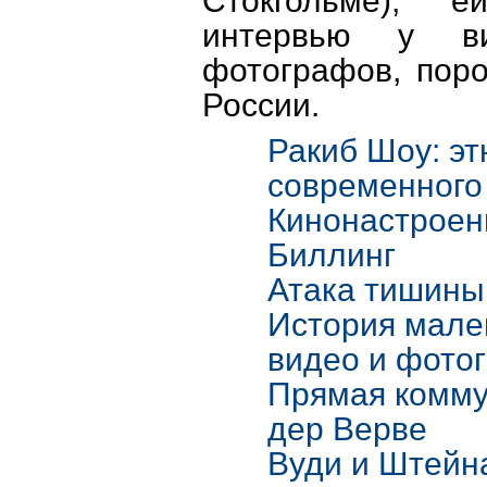
Стокгольме), 
интервью у ви
фотографов, пор
России.
Ракиб Шоу: эт
современного
Кинонастроен
Биллинг
Атака тишины
История мале
видео и фото
Прямая комму
дер Верве
Вуди и Штейн