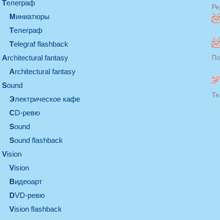
телеграф
Ре
миниатюры
телеграф
Telegraf flashback
architectural fantasy
По
architectural fantasy
sound
Те
электрическое кафе
CD-ревю
sound
Sound flashback
vision
vision
видеоарт
DVD-ревю
Vision flashback