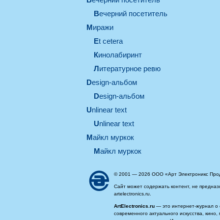
вечерний посетитель
миражи
et cetera
кинолабиринт
литературное ревю
design-альбом
design-альбом
unlinear text
Unlinear text
майкл муркок
майкл муркок
© 2001 — 2026 ООО «Арт Электроникс Про
Сайт может содержать контент, не предназ
artelectronics.ru.
ArtElectronics.ru
— это интернет-журнал о 
современного актуального искусства, кино