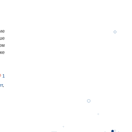
ие
ше
ом
ке
1
ет
,