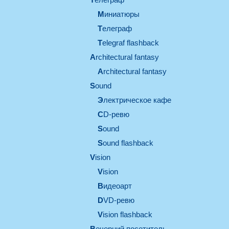
миниатюры
телеграф
Telegraf flashback
architectural fantasy
architectural fantasy
sound
электрическое кафе
CD-ревю
sound
Sound flashback
vision
vision
видеоарт
DVD-ревю
Vision flashback
вечерний посетитель