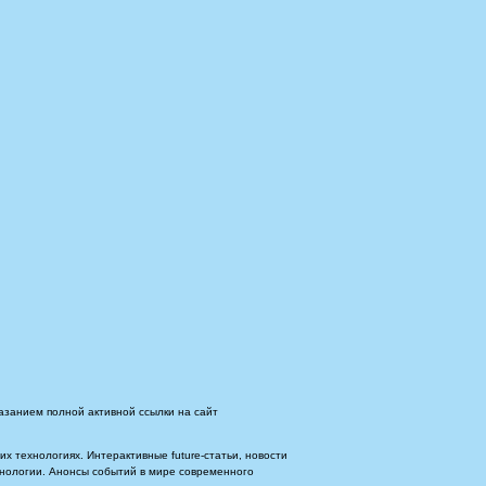
азанием полной активной ссылки на сайт
 технологиях. Интерактивные future-статьи, новости
ехнологии. Анонсы событий в мире современного