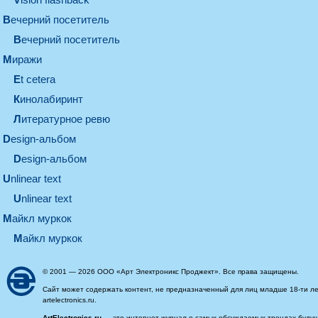
вечерний посетитель
вечерний посетитель
миражи
et cetera
кинолабиринт
литературное ревю
design-альбом
design-альбом
unlinear text
Unlinear text
майкл муркок
майкл муркок
© 2001 — 2026 ООО «Арт Электроникс Проджект». Все права защищены.
Сайт может содержать контент, не предназначенный для лиц младше 18-ти ле
artelectronics.ru.
ArtElectronics.ru
— это интернет-журнал о самых обсуждаемых трендах будущег