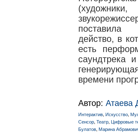
(художник
звукорежисс
поставила в
действо, в ко
есть перфор
саундтрека и
генерирующ
времени прог
Автор:
Атаева 
Интерактив
,
Искусство
,
Му
Сенсор
,
Театр
,
Цифровые т
Булатов
,
Марина Абрамови