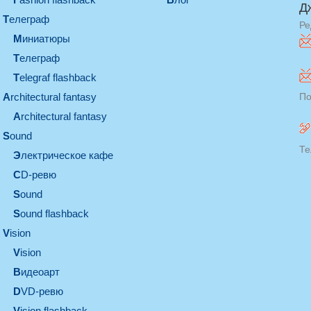
Д
телеграф
Ре
миниатюры
телеграф
Telegraf flashback
architectural fantasy
По
architectural fantasy
sound
Те
электрическое кафе
CD-ревю
sound
Sound flashback
vision
vision
видеоарт
DVD-ревю
Vision flashback