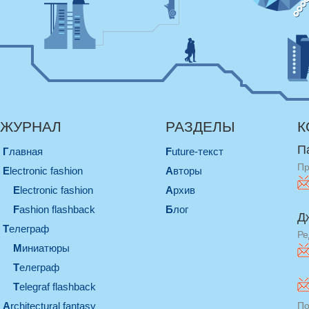
ЖУРНАЛ
РАЗДЕЛЫ
К
П
Главная
Future-текст
Пр
electronic fashion
Авторы
electronic fashion
Архив
Fashion flashback
Блог
Д
телеграф
Ре
миниатюры
телеграф
Telegraf flashback
architectural fantasy
По