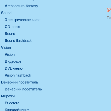
architectural fantasy
sound
Те
электрическое кафе
CD-ревю
sound
Sound flashback
vision
vision
видеоарт
DVD-ревю
Vision flashback
вечерний посетитель
вечерний посетитель
миражи
et cetera
кинолабиринт