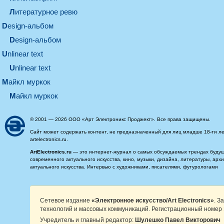
литературное ревю
design-альбом
design-альбом
unlinear text
Unlinear text
майкл муркок
майкл муркок
© 2001 — 2026 ООО «Арт Электроникс Проджект». Все права защищены.
Сайт может содержать контент, не предназначенный для лиц младше 18-ти ле
artelectronics.ru.
ArtElectronics.ru
— это интернет-журнал о самых обсуждаемых трендах будущег
современного актуального искусства, кино, музыки, дизайна, литературы, ар
актуального искусства. Интервью с художниками, писателями, футурологами
Сетевое издание
«Электронное искусство/Art Electronics»
. З
технологий и массовых коммуникаций. Регистрационный номер 
Учредитель и главный редактор:
Шулешко Павел Викторович