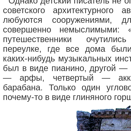
Однако детский писатель не о
советского архитектурного а
любуются сооружениями, дл
совершенно немыслимыми: «
путешественники очутили
переулке, где все дома был
каких-нибудь музыкальных инс
был в виде пианино, другой — 
— арфы, четвертый — акк
барабана. Только один угло
почему-то в виде глиняного гор