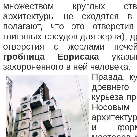
множеством круглых отв
архитектуры не сходятся в
полагают, что это отверсти
глиняных сосудов для зерна), д
отверстия с жерлами пече
гробница Еврисака
указ
захороненного в ней человека.
Правда, к
древнег
курьеза п
Носов
архитекту
и форм