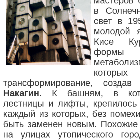
мастеров 
в Солнеч
свет в 19
молодой я
Кисе Ку
формы 
метаболи
которых 
трансформирование, создав
Накагин
. К башням, в кот
лестницы и лифты, крепилось
каждый из которых, без помех
быть заменен новым. Похожие
на улицах утопического горо