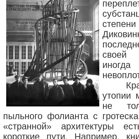
перепл
субст
степе
Дико
послед
своей 
иног
невопло
Красот
утопии 
не то
пыльного фолианта с гротеск
«странной» архитектуры ес
короткие пути. Например, кн