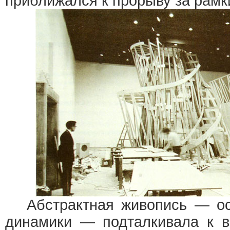
приближался к прорыву за рамк
Абстрактная живопись — ос
динамики — подталкивала к в