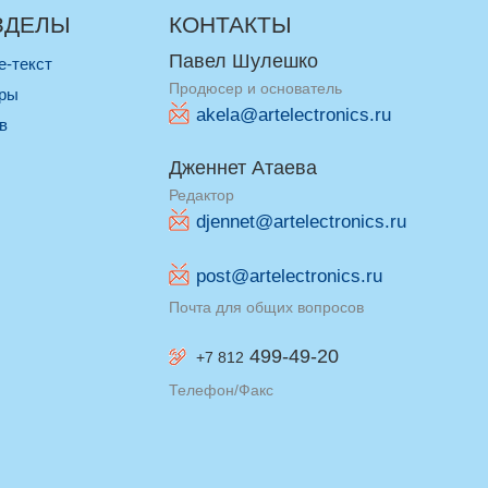
ЗДЕЛЫ
КОНТАКТЫ
Павел Шулешко
re-текст
Продюсер и основатель
оры
akela@artelectronics.ru
ив
Дженнет Атаева
Редактор
djennet@artelectronics.ru
post@artelectronics.ru
Почта для общих вопросов
499-49-20
+7 812
Телефон/Факс