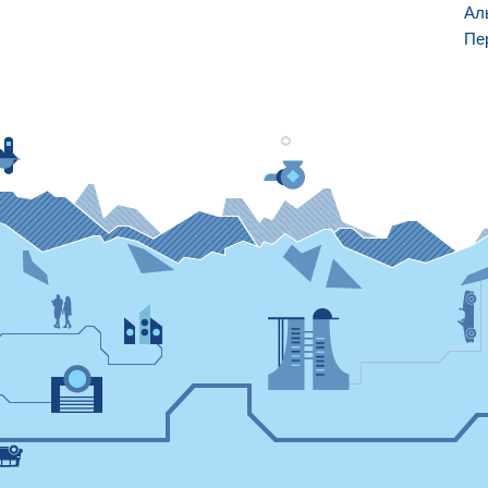
Ал
Пе