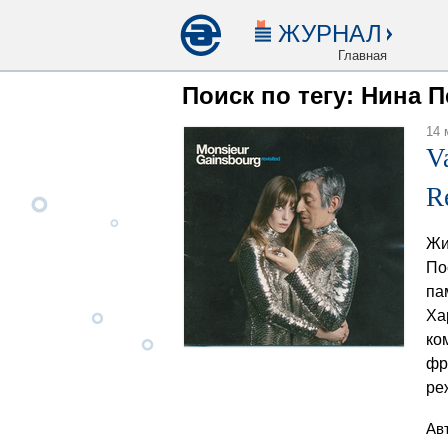
ЖУРНАЛ
Главная
Поиск по тегу: Нина 
14 
V
R
Жи
По
па
Ха
ко
фр
ре
Ав