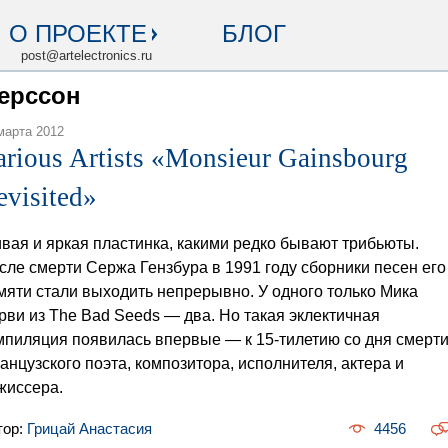
О ПРОЕКТЕ
БЛОГ
post@artelectronics.ru
Перссон
марта 2012
arious Artists «Monsieur Gainsbourg
evisited»
вая и яркая пластинка, какими редко бывают трибьюты.
сле смерти Сержа Гензбура в 1991 году сборники песен его
мяти стали выходить непрерывно. У одного только Мика
рви из The Bad Seeds — два. Но такая эклектичная
мпиляция появилась впервые — к 15-тилетию со дня смерт
анцузского поэта, композитора, исполнителя, актера и
жиссера.
тор:
Грицай Анастасия
4456