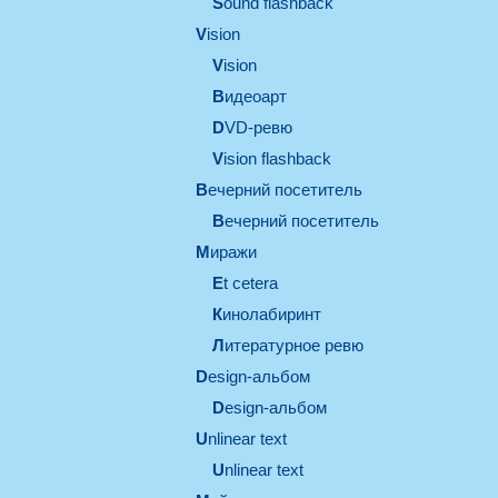
Sound flashback
vision
vision
видеоарт
DVD-ревю
Vision flashback
вечерний посетитель
вечерний посетитель
миражи
et cetera
кинолабиринт
литературное ревю
design-альбом
design-альбом
unlinear text
Unlinear text