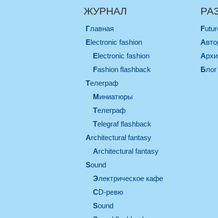
ЖУРНАЛ
РА
Главная
Futu
electronic fashion
Авт
electronic fashion
Арх
Fashion flashback
Блог
телеграф
миниатюры
телеграф
Telegraf flashback
architectural fantasy
architectural fantasy
sound
электрическое кафе
CD-ревю
sound