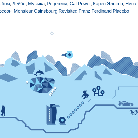
ьбом
,
Лейбл
,
Музыка
,
Рецензия
,
Cat Power
,
Карен Эльсон
,
Нина
рссон
,
Monsieur Gainsbourg Revisited Franz Ferdinand Placebo