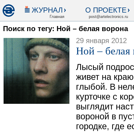
ЖУРНАЛ
О ПРОЕКТЕ
Главная
post@artelectronics.ru
Поиск по тегу: Ной – белая ворона
29 января 2012
Ной – белая
Лысый подрос
живет на краю
глыбой. В нел
курточке с ко
выглядит нас
вороной в пу
городке, где е