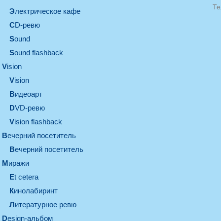
Те
электрическое кафе
CD-ревю
sound
Sound flashback
vision
vision
видеоарт
DVD-ревю
Vision flashback
вечерний посетитель
вечерний посетитель
миражи
et cetera
кинолабиринт
литературное ревю
design-альбом