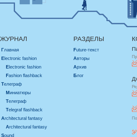
ЖУРНАЛ
РАЗДЕЛЫ
К
П
Главная
Future-текст
Пр
electronic fashion
Авторы
electronic fashion
Архив
Fashion flashback
Блог
Д
телеграф
Ре
миниатюры
телеграф
Telegraf flashback
architectural fantasy
По
architectural fantasy
sound