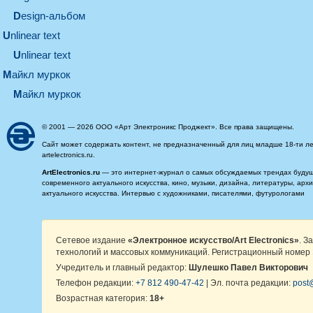
design-альбом
unlinear text
Unlinear text
майкл муркок
майкл муркок
© 2001 — 2026 ООО «Арт Электроникс Проджект». Все права защищены.
Сайт может содержать контент, не предназначенный для лиц младше 18-ти ле
artelectronics.ru.
ArtElectronics.ru
— это интернет-журнал о самых обсуждаемых трендах будущег
современного актуального искусства, кино, музыки, дизайна, литературы, ар
актуального искусства. Интервью с художниками, писателями, футурологами
Сетевое издание
«Электронное искусство/Art Electronics»
. З
технологий и массовых коммуникаций. Регистрационный номер 
Учредитель и главный редактор:
Шулешко Павел Викторович
Телефон редакции:
+7 812 490-47-42
| Эл. почта редакции:
post@
Возрастная категория:
18+