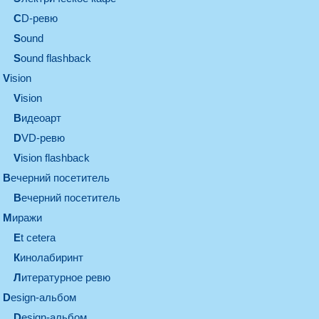
CD-ревю
sound
Sound flashback
vision
vision
видеоарт
DVD-ревю
Vision flashback
вечерний посетитель
вечерний посетитель
миражи
et cetera
кинолабиринт
литературное ревю
design-альбом
design-альбом