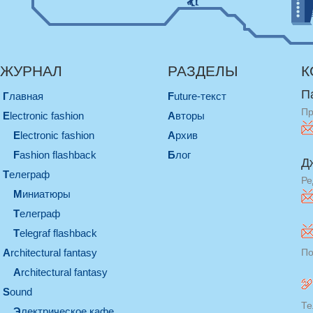
ЖУРНАЛ
РАЗДЕЛЫ
К
П
Главная
Future-текст
Пр
electronic fashion
Авторы
electronic fashion
Архив
Fashion flashback
Блог
Д
телеграф
Ре
миниатюры
телеграф
Telegraf flashback
architectural fantasy
По
architectural fantasy
sound
Те
электрическое кафе