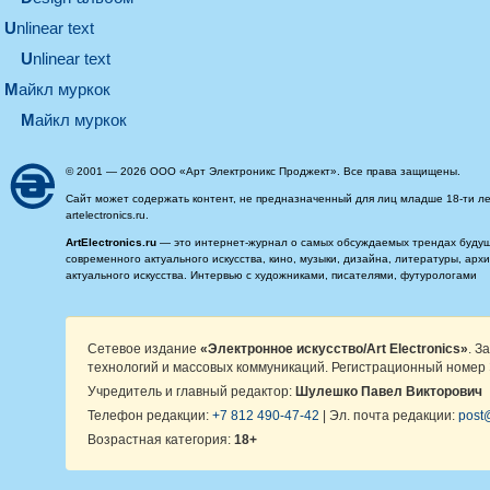
unlinear text
Unlinear text
майкл муркок
майкл муркок
© 2001 — 2026 ООО «Арт Электроникс Проджект». Все права защищены.
Сайт может содержать контент, не предназначенный для лиц младше 18-ти ле
artelectronics.ru.
ArtElectronics.ru
— это интернет-журнал о самых обсуждаемых трендах будущег
современного актуального искусства, кино, музыки, дизайна, литературы, ар
актуального искусства. Интервью с художниками, писателями, футурологами
Сетевое издание
«Электронное искусство/Art Electronics»
. З
технологий и массовых коммуникаций. Регистрационный номер 
Учредитель и главный редактор:
Шулешко Павел Викторович
Телефон редакции:
+7 812 490-47-42
| Эл. почта редакции:
post@
Возрастная категория:
18+