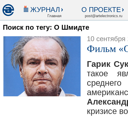
ЖУРНАЛ
О ПРОЕКТЕ
Главная
post@artelectronics.ru
Поиск по тегу: О Шмидте
10 сентября
Фильм «
Гарик Су
такое яв
среднего
америк
Алексан
кризисе в