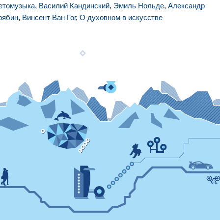
етомузыка
,
Василий Кандинский
,
Эмиль Нольде
,
Александр
рябин
,
Винсент Ван Гог
,
О духовном в искусстве