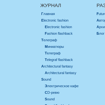
ЖУРНАЛ
РА
Главная
Futu
electronic fashion
Авт
electronic fashion
Арх
Fashion flashback
Блог
телеграф
миниатюры
телеграф
Telegraf flashback
architectural fantasy
architectural fantasy
sound
электрическое кафе
CD-ревю
sound