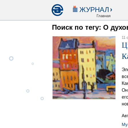
ЖУРНАЛ
Главная
Поиск по тегу: О дух
11 
Ц
К
Эл
вс
Ка
Он
ег
но
Ав
Му