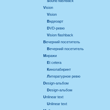
Sound flashback
vision
vision
видеоарт
DVD-ревю
Vision flashback
вечерний посетитель
вечерний посетитель
миражи
et cetera
кинолабиринт
литературное ревю
design-альбом
design-альбом
unlinear text
Unlinear text