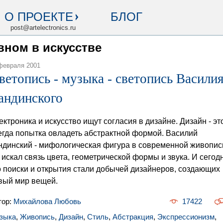
О ПРОЕКТЕ
БЛОГ
post@artelectronics.ru
овном в искусстве
февраля 2001
ветопись - музыка - светопись Васили
андинского
ектроника и искусство ищут согласия в дизайне. Дизайн - эт
егда попытка овладеть абстрактной формой. Василий
ндинский - мифологическая фигура в современной живопис
 искал связь цвета, геометрической формы и звука. И сегод
о поиски и открытия стали добычей дизайнеров, создающих
вый мир вещей.
тор:
Михайлова Любовь
17422
зыка
,
Живопись
,
Дизайн
,
Стиль
,
Абстракция
,
Экспрессионизм
,