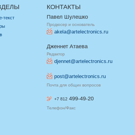
ЗДЕЛЫ
КОНТАКТЫ
Павел Шулешко
re-текст
Продюсер и основатель
оры
akela@artelectronics.ru
ив
Дженнет Атаева
Редактор
djennet@artelectronics.ru
post@artelectronics.ru
Почта для общих вопросов
499-49-20
+7 812
Телефон/Факс