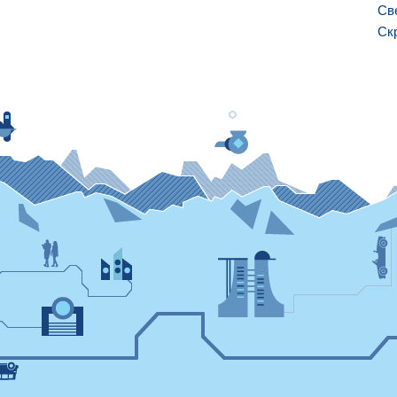
Св
Ск