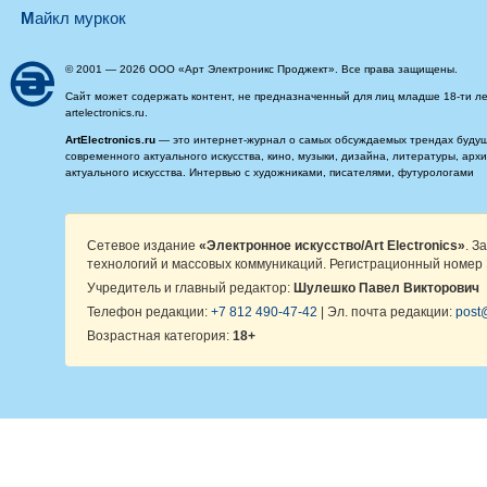
майкл муркок
© 2001 — 2026 ООО «Арт Электроникс Проджект». Все права защищены.
Сайт может содержать контент, не предназначенный для лиц младше 18-ти ле
artelectronics.ru.
ArtElectronics.ru
— это интернет-журнал о самых обсуждаемых трендах будущег
современного актуального искусства, кино, музыки, дизайна, литературы, ар
актуального искусства. Интервью с художниками, писателями, футурологами
Сетевое издание
«Электронное искусство/Art Electronics»
. З
технологий и массовых коммуникаций. Регистрационный номер 
Учредитель и главный редактор:
Шулешко Павел Викторович
Телефон редакции:
+7 812 490-47-42
| Эл. почта редакции:
post@
Возрастная категория:
18+