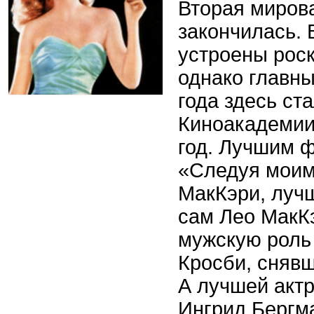
Вторая миров
закончилась. 
устроены рос
однако главн
года здесь ст
Киноакадемии
год. Лучшим 
«Следуя моим
МакКэри, луч
сам Лео МакК
мужскую роль
Кросби, сняв
А лучшей акт
Ингрид Бергма