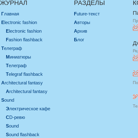
ЖУРНАЛ
РАЗДЕЛЫ
К
П
Главная
Future-текст
Пр
electronic fashion
Авторы
electronic fashion
Архив
Fashion flashback
Блог
Д
телеграф
Ре
миниатюры
телеграф
Telegraf flashback
architectural fantasy
По
architectural fantasy
sound
Те
электрическое кафе
CD-ревю
sound
Sound flashback