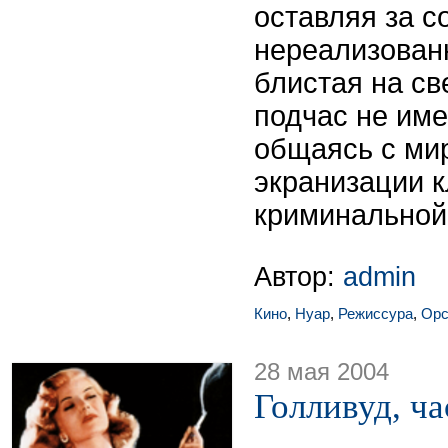
оставляя за с
нереализован
блистая на св
подчас не име
общаясь с ми
экранизации к
криминальной
Автор:
admin
Кино
,
Нуар
,
Режиссура
,
Орс
28 мая 2004
Голливуд, ча