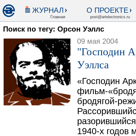
ЖУРНАЛ
О ПРОЕКТЕ
Главная
post@artelectronics.ru
Поиск по тегу: Орсон Уэллс
09 мая 2004
"Господин А
Уэллса
«Господин Ар
фильм-«бродя
бродягой-реж
Рассорившийс
разорившийся
1940-х годов 