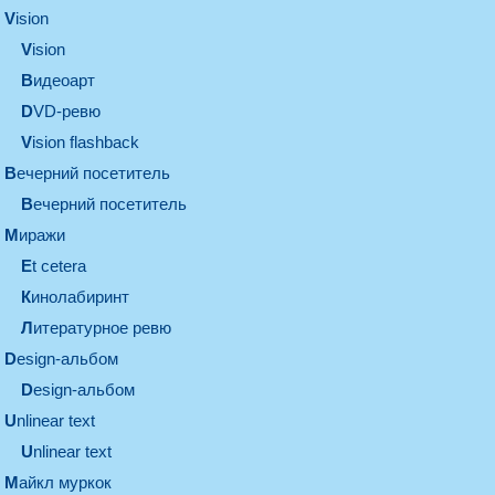
vision
vision
видеоарт
DVD-ревю
Vision flashback
вечерний посетитель
вечерний посетитель
миражи
et cetera
кинолабиринт
литературное ревю
design-альбом
design-альбом
unlinear text
Unlinear text
майкл муркок