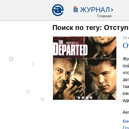
ЖУРНАЛ
Главная
Поиск по тегу: Отсту
14 
О
Жи
по
чт
ав
та
еж
ид
Ав
Ки
От