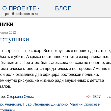
О ПРОЕКТЕ
БЛОГ
post@artelectronics.ru
пники
марта 2012
тступники
знь крысы — не сахар. Все вокруг так и норовят догнать ее,
ймать и убить. А крыса постоянно хитрит и изворачивается,
обы выжить. При этом быть «крысой» совсем не почетно, он
томатически становится предателем, а не героем. Именно в
кой роли оказались два офицера бостонской полиции,
еминутно рискующие жизнью ради внушенных с детства
еалов.
тор:
Скоркина Ольга
6327
но
,
Рецензия
,
Нуар
,
Леонардо ДиКаприо
,
Мартин Скорсезе
,
ступники