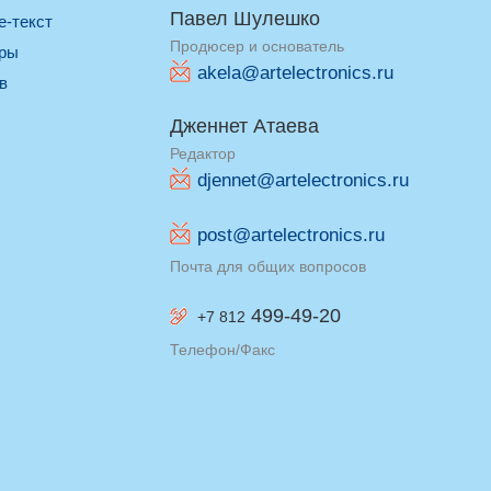
Павел Шулешко
re-текст
Продюсер и основатель
оры
akela@artelectronics.ru
ив
Дженнет Атаева
Редактор
djennet@artelectronics.ru
post@artelectronics.ru
Почта для общих вопросов
499-49-20
+7 812
Телефон/Факс