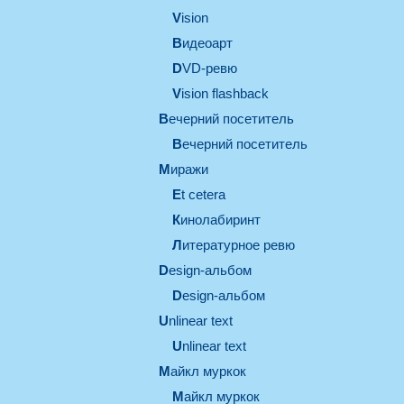
vision
видеоарт
DVD-ревю
Vision flashback
вечерний посетитель
вечерний посетитель
миражи
et cetera
кинолабиринт
литературное ревю
design-альбом
design-альбом
unlinear text
Unlinear text
майкл муркок
майкл муркок