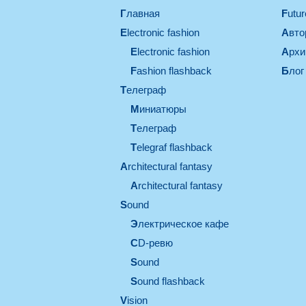
Главная
Futu
electronic fashion
Авт
electronic fashion
Арх
Fashion flashback
Блог
телеграф
миниатюры
телеграф
Telegraf flashback
architectural fantasy
architectural fantasy
sound
электрическое кафе
CD-ревю
sound
Sound flashback
vision