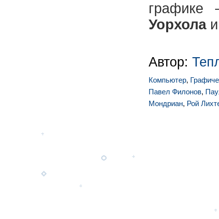
графике
Уорхола
Автор:
Теп
Компьютер
,
Графиче
Павел Филонов
,
Пау
Мондриан
,
Рой Лихт