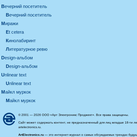
вечерний посетитель
вечерний посетитель
миражи
et cetera
кинолабиринт
литературное ревю
design-альбом
design-альбом
unlinear text
Unlinear text
майкл муркок
майкл муркок
© 2001 — 2026 ООО «Арт Электроникс Проджект». Все права защищены.
Сайт может содержать контент, не предназначенный для лиц младше 18-ти ле
artelectronics.ru.
ArtElectronics.ru
— это интернет-журнал о самых обсуждаемых трендах будущег