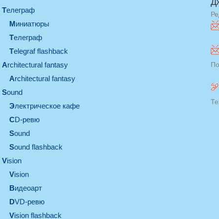
Д
телеграф
Ре
миниатюры
телеграф
Telegraf flashback
architectural fantasy
По
architectural fantasy
sound
Те
электрическое кафе
CD-ревю
sound
Sound flashback
vision
vision
видеоарт
DVD-ревю
Vision flashback