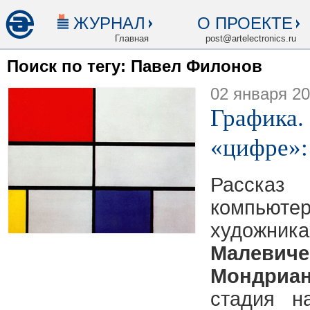
ЖУРНАЛ
О ПРОЕКТЕ
Главная
post@artelectronics.ru
Поиск по тегу: Павел Филонов
02 января 2
Графика.
«цифре»:
Расска
компью
худож
Малевиче
Мондриа
стадия н