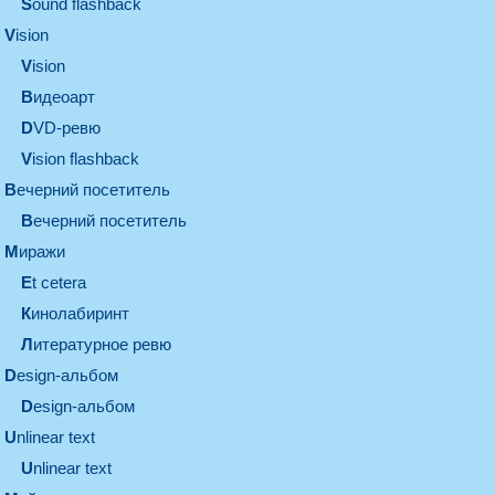
Sound flashback
vision
vision
видеоарт
DVD-ревю
Vision flashback
вечерний посетитель
вечерний посетитель
миражи
et cetera
кинолабиринт
литературное ревю
design-альбом
design-альбом
unlinear text
Unlinear text