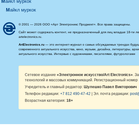
майкл муркок
майкл муркок
© 2001 — 2026 ООО «Арт Электроникс Проджект». Все права защищены.
Сайт может содержать контент, не предназначенный для лиц младше 18-ти ле
artelectronics.ru.
ArtElectronics.ru
— это интернет-журнал о самых обсуждаемых трендах будущег
современного актуального искусства, кино, музыки, дизайна, литературы, ар
актуального искусства. Интервью с художниками, писателями, футурологами
Сетевое издание
«Электронное искусство/Art Electronics»
. З
технологий и массовых коммуникаций. Регистрационный номер 
Учредитель и главный редактор:
Шулешко Павел Викторович
Телефон редакции:
+7 812 490-47-42
| Эл. почта редакции:
post@
Возрастная категория:
18+