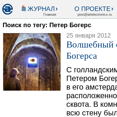
ЖУРНАЛ
О ПРОЕКТЕ
Главная
post@artelectronics.ru
Поиск по тегу: Петер Богерс
25 января 2012
Волшебный 
Богерса
С голландски
Петером Боге
в его амстерд
расположенно
сквота. В ком
всю стену был