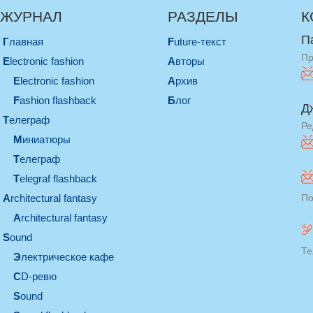
ЖУРНАЛ
РАЗДЕЛЫ
К
П
Главная
Future-текст
Пр
electronic fashion
Авторы
electronic fashion
Архив
Fashion flashback
Блог
Д
телеграф
Ре
миниатюры
телеграф
Telegraf flashback
architectural fantasy
По
architectural fantasy
sound
Те
электрическое кафе
CD-ревю
sound