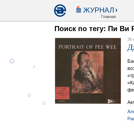
ЖУРНАЛ
Главная
Поиск по тегу: Пи Ви 
26 
Д
Ба
во
«т
«К
фе
Ав
Ал
Ра