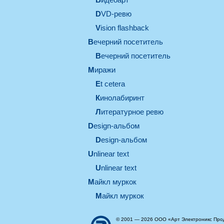
DVD-ревю
Vision flashback
вечерний посетитель
вечерний посетитель
миражи
et cetera
кинолабиринт
литературное ревю
design-альбом
design-альбом
unlinear text
Unlinear text
майкл муркок
майкл муркок
© 2001 — 2026 ООО «Арт Электроникс Про