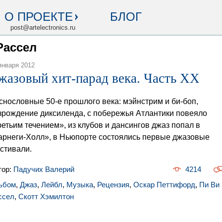
О ПРОЕКТЕ
БЛОГ
post@artelectronics.ru
Рассел
января 2012
жазовый хит-парад века. Часть XX
снословные 50-е прошлого века: мэйнстрим и би-боп,
зрождение диксиленда, с побережья Атлантики повеяло
ретьим течением», из клубов и дансингов джаз попал в
арнеги-Холл», в Ньюпорте состоялись первые джазовые
стивали.
тор:
Падучих Валерий
4214
ьбом
,
Джаз
,
Лейбл
,
Музыка
,
Рецензия
,
Оскар Петтифорд
,
Пи Ви
ссел
,
Скотт Хэмилтон