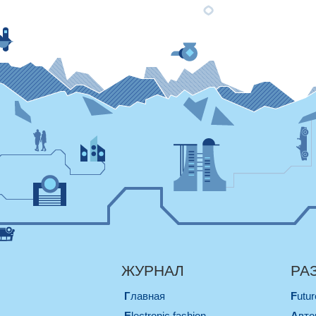
ЖУРНАЛ
РА
Главная
Futu
electronic fashion
Авт