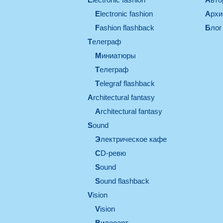
electronic fashion
Арх
Fashion flashback
Блог
телеграф
миниатюры
телеграф
Telegraf flashback
architectural fantasy
architectural fantasy
sound
электрическое кафе
CD-ревю
sound
Sound flashback
vision
vision
видеоарт