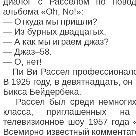
диалог с Расселом по пово
альбома «Oh, No!»:
— Откуда мы пришли?
— Из бурных двадцатых.
— А как мы играем джаз?
— Джаз–58.
— О, нет!
Пи Ви Рассел профессионалом
В 1925 году, в девятнадцать, он
Бикса Бейдербека.
Рассел был среди немногих 
класса, приглашенных н
телевизионное шоу 1957 года 
Всемирно известный комментат