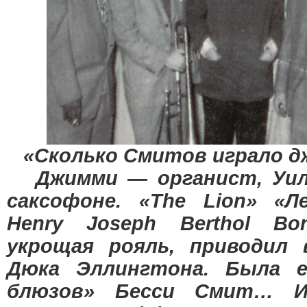
«Сколько Смитов играло д
Джимми — органист, Уилл
саксофоне. «The Lion» «Л
Henry Joseph Berthol Bona
укрощая рояль, приводил 
Дюка Эллингтона. Была 
блюзов» Бесси Смит… И 