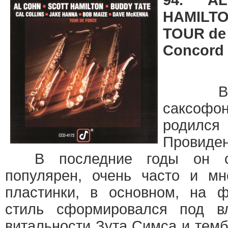
94. A
HAMILTO
TOUR de
Concord 
Выдаю
саксофон
родился 
Провиден
В последние годы он ст
популярен, очень часто и мн
пластинки, в основном, на
стиль сформировался под в
витальности Зута Симса и тем