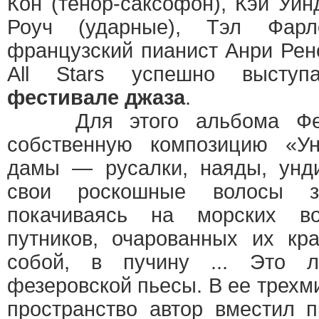
Кон (тенор-саксофон), Кэй Уин
Роуч (ударные), Тэл Фарл
французский пианист Анри Рен
All Stars успешно выст
фестивале джаза
.
Для этого альбома Фезе
собственную композицию «У
дамы — русалки, наяды, ун
свои роскошные волосы зе
покачиваясь на морских в
путников, очарованных их кр
собой, в пучину ... Это л
фезеровской пьесы. В ее трех
пространство автор вместил 