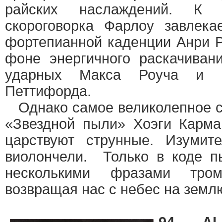
райских наслаждений. К п
скороговорка Фарлоу завлека
фортепианной каденции Анри Р
фоне энергичного раскачиван
ударных Макса Роуча и к
Петтифорда.
Однако самое великолепное с
«Звездной пыли» Хоэги Карма
царствуют струнные. Изумит
виолончели. Только в коде п
несколькими фразами тро
возвращая нас с небес на земл