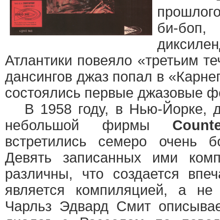
прошлого
би-бо
диксиле
Атлантики повеяло «третьим те
дансингов джаз попал в «Карне
состоялись первые джазовые ф
В 1958 году, в Нью-Йорке, д
небольшой фирмы
Counte
встретились семеро очень б
Девять записанных ими ком
различны, что создается впеч
является компиляцией, а н
Чарльз Эдвард Смит описывае