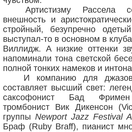
чувством.
Артистизму Рассела соо
внешность и аристократическ
стройный, безупречно одеты
выступал-то в основном в клуба
Виллидж. А низкие оттенки зв
напоминали тона светской бес
полной тонких намеков и интона
И компанию для джазово
составляет высший свет: леген
саксофонист Бад Фримен
тромбонист Вик Дикенсон (Vic
группы
Newport Jazz Festival Al
Браф (Ruby Braff), пианист мн