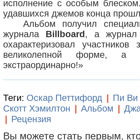
исполнение с особым блеском
удавшихся джемов конца прошл
Альбом получил специаль
журнала
Billboard
, а журна
охарактеризовал участников 
великолепной форме, а к
экстраординарно!»
Теги:
Оскар Петтифорд
|
Пи Ви
Скотт Хэмилтон
|
Альбом
|
Джа
|
Рецензия
Вы можете стать первым, кт