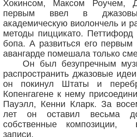
Хокинсом, Максом Роучем, 
первым ввел в джазовый
академическую виолончель и р
методы пиццикато. Петтифорд
бопа. А развиться его первы
авангарде помешала только смер
Он был безупречным музык
распространить джазовые идеи
он покинул Штаты и переб
Копенгагене к нему присоедин
Пауэлл, Кенни Кларк. За восе
лет он оставил весьма до
собственные композиции, 
записи.