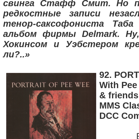
свинга Стафф Смит. Но по
редкостные записи незас
тенор-саксофониста Таб
альбом фирмы Delmark. Ну,
Хокинсом и Уэбстером кре
ли?..»
92. POR
With Pee
& friends
MMS Clas
DCC Com
Басно